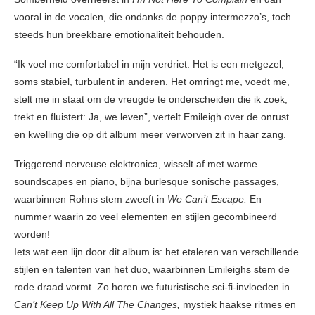
vooral in de vocalen, die ondanks de poppy intermezzo’s, toch
steeds hun breekbare emotionaliteit behouden.
“Ik voel me comfortabel in mijn verdriet. Het is een metgezel,
soms stabiel, turbulent in anderen. Het omringt me, voedt me,
stelt me ​​​​in staat om de vreugde te onderscheiden die ik zoek,
trekt en fluistert: Ja, we leven”, vertelt Emileigh over de onrust
en kwelling die op dit album meer verworven zit in haar zang.
Triggerend nerveuse elektronica, wisselt af met warme
soundscapes en piano, bijna burlesque sonische passages,
waarbinnen Rohns stem zweeft in
We Can’t Escape.
En
nummer waarin zo veel elementen en stijlen gecombineerd
worden!
Iets wat een lijn door dit album is: het etaleren van verschillende
stijlen en talenten van het duo, waarbinnen Emileighs stem de
rode draad vormt. Zo horen we futuristische sci-fi-invloeden in
Can’t Keep Up With All The Changes,
mystiek haakse ritmes en