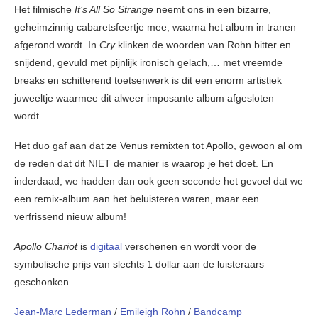
Het filmische
It’s All So Strange
neemt ons in een bizarre,
geheimzinnig cabaretsfeertje mee, waarna het album in tranen
afgerond wordt. In
Cry
klinken de woorden van Rohn bitter en
snijdend, gevuld met pijnlijk ironisch gelach,… met vreemde
breaks en schitterend toetsenwerk is dit een enorm artistiek
juweeltje waarmee dit alweer imposante album afgesloten
wordt.
Het duo gaf aan dat ze Venus remixten tot Apollo, gewoon al om
de reden dat dit NIET de manier is waarop je het doet. En
inderdaad, we hadden dan ook geen seconde het gevoel dat we
een remix-album aan het beluisteren waren, maar een
verfrissend nieuw album!
Apollo Chariot
is
digitaal
verschenen en wordt voor de
symbolische prijs van slechts 1 dollar aan de luisteraars
geschonken.
Jean-Marc Lederman
/
Emileigh Rohn
/
Bandcamp