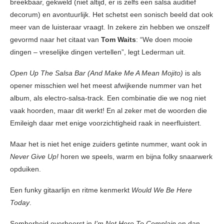
breekbaar, gekweld (niet altijd, er is zelfs een salsa auditief
decorum) en avontuurlijk. Het schetst een sonisch beeld dat ook
meer van de luisteraar vraagt. In zekere zin hebben we onszelf
gevormd naar het citaat van
Tom Waits
: “We doen mooie
dingen – vreselijke dingen vertellen”, legt Lederman uit.
Open Up The Salsa Bar (And Make Me A Mean Mojito)
is als
opener misschien wel het meest afwijkende nummer van het
album, als electro-salsa-track. Een combinatie die we nog niet
vaak hoorden, maar dit werkt! En al zeker met de woorden die
Emileigh daar met enige voorzichtigheid raak in neerfluistert.
Maar het is niet het enige zuiders getinte nummer, want ook in
Never Give Up!
horen we speels, warm en bijna folky snaarwerk
opduiken.
Een funky gitaarlijn en ritme kenmerkt
Would We Be Here
Today
.
Somberheid overheerst in
I’m Not Here To Complain
en dan