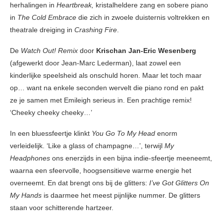
herhalingen in
Heartbreak,
kristalheldere zang en sobere piano
in
The Cold Embrace
die zich in zwoele duisternis voltrekken en
theatrale dreiging in
Crashing Fire
.
De
Watch Out! Remix
door
Krischan Jan-Eric Wesenberg
(afgewerkt door Jean-Marc Lederman), laat zowel een
kinderlijke speelsheid als onschuld horen. Maar let toch maar
op… want na enkele seconden wervelt die piano rond en pakt
ze je samen met Emileigh serieus in. Een prachtige remix!
‘Cheeky cheeky cheeky…’
In een bluessfeertje klinkt
You Go To My Head
enorm
verleidelijk. ‘Like a glass of champagne…’, terwijl
My
Headphones
ons enerzijds in een bijna indie-sfeertje meeneemt,
waarna een sfeervolle, hoogsensitieve warme energie het
overneemt. En dat brengt ons bij de glitters:
I’ve Got Glitters On
My Hands
is daarmee het meest pijnlijke nummer. De glitters
staan voor schitterende hartzeer.