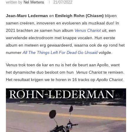
written by
Nel Mertens
21/07/2022
Jean-Marc Lederman
en
Emileigh Rohn (Chiasm)
blijven
samen creëren, innoveren en evolueren als muzikaal duo! In
2021 brachten ze samen hun album
Venus Chariot
uit, een
wervelende electrodroom met knappe vocalen. Hun eerste
album en meteen erg gewaardeerd, waarna ook de ep rond het
nummer
All The Things Left For Dead Go Unsaid
volgde.
Venus trok toen de kar en nu is het de beurt aan Apollo, want
het dynamische duo besloot om hun
Venus Chariot
te remixen.
Het resultaat krijgen we te horen in 16 tracks op
Apollo Chariot.