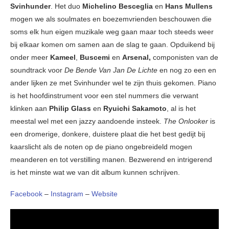
Svinhunder
. Het duo
Michelino Besceglia
en
Hans Mullens
mogen we als soulmates en boezemvrienden beschouwen die
soms elk hun eigen muzikale weg gaan maar toch steeds weer
bij elkaar komen om samen aan de slag te gaan. Opduikend bij
onder meer
Kameel
,
Buscemi
en
Arsenal,
componisten van de
soundtrack voor
De Bende Van Jan De Lichte
en nog zo een en
ander lijken ze met Svinhunder wel te zijn thuis gekomen. Piano
is het hoofdinstrument voor een stel nummers die verwant
klinken aan
Philip Glass
en
Ryuichi Sakamoto
, al is het
meestal wel met een jazzy aandoende insteek.
The Onlooker
is
een dromerige, donkere, duistere plaat die het best gedijt bij
kaarslicht als de noten op de piano ongebreideld mogen
meanderen en tot verstilling manen. Bezwerend en intrigerend
is het minste wat we van dit album kunnen schrijven.
Facebook
–
Instagram
–
Website