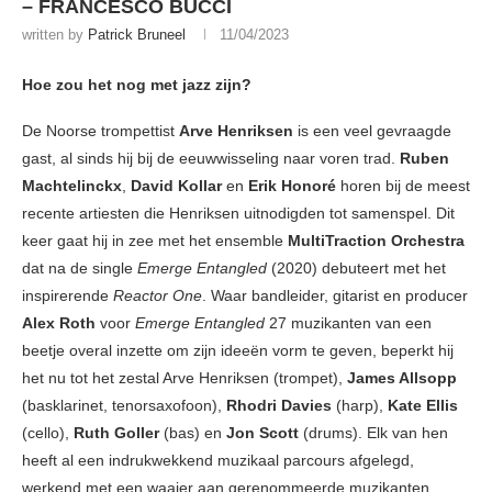
– FRANCESCO BUCCI
written by
Patrick Bruneel
11/04/2023
Hoe zou het nog met jazz zijn?
De Noorse trompettist
Arve Henriksen
is een veel gevraagde
gast, al sinds hij bij de eeuwwisseling naar voren trad.
Ruben
Machtelinckx
,
David Kollar
en
Erik Honoré
horen bij de meest
recente artiesten die Henriksen uitnodigden tot samenspel. Dit
keer gaat hij in zee met het ensemble
MultiTraction Orchestra
dat na de single
Emerge Entangled
(2020) debuteert met het
inspirerende
Reactor One
. Waar bandleider, gitarist en producer
Alex Roth
voor
Emerge Entangled
27 muzikanten van een
beetje overal inzette om zijn ideeën vorm te geven, beperkt hij
het nu tot het zestal Arve Henriksen (trompet),
James Allsopp
(basklarinet, tenorsaxofoon),
Rhodri Davies
(harp),
Kate Ellis
(cello),
Ruth Goller
(bas) en
Jon Scott
(drums). Elk van hen
heeft al een indrukwekkend muzikaal parcours afgelegd,
werkend met een waaier aan gerenommeerde muzikanten