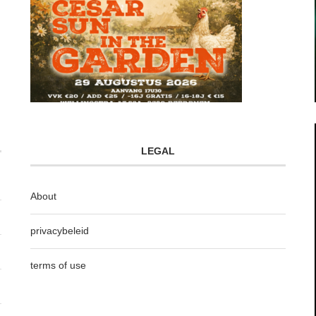
LEGAL
About
privacybeleid
terms of use