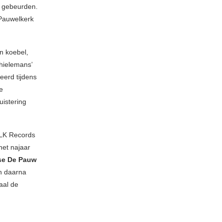
s gebeurden.
Pauwelkerk
n koebel,
Thielemans’
eerd tijdens
e
uistering
OLK Records
het najaar
se De Pauw
n daarna
maal de