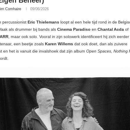
Eigen Beheer)
örn Comhaire
09/06/2026
 percussionist
Eric Thielemans
loopt al een hele tijd rond in de Belgi
Vaak als drummer bij bands als
Cinema Paradiso
en
Chantal Acda
of 
ARR
, maar ook solo. Vooral in zijn solowerk identificeert hij zich eerder
tenaar, een beetje zoals
Karen Willems
dat ook doet, dan als zuivere
t en het is vanuit die invalshoek dat zijn album
Open Spaces, Nothing 
ordt.