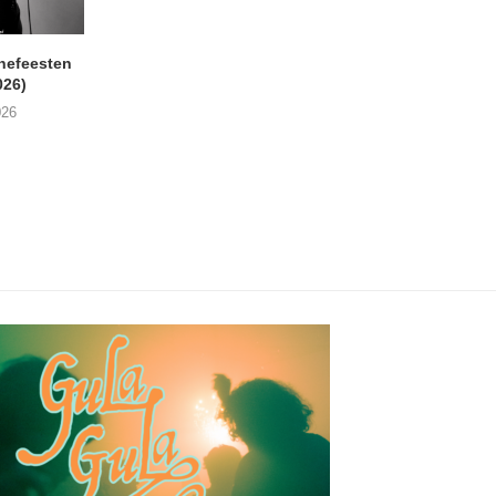
nefeesten
MONOKO – Thinkin’ Bout
JYL- Reckless L
026)
You (Always)
07/08/2026
026
07/08/2026