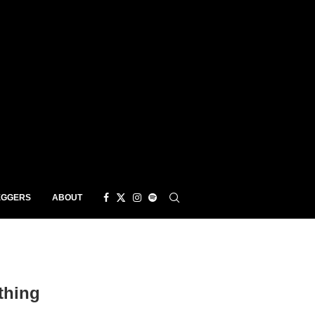
EGGERS
ABOUT
thing