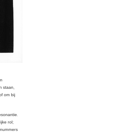
en
n staan,
of om bij
esonantie.
ke rol;
de nummers