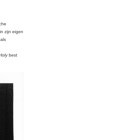
sche
in zijn eigen
 als
Holy
best