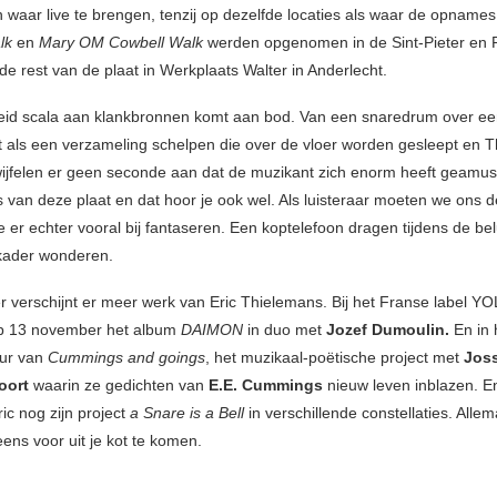
 waar live te brengen, tenzij op dezelfde locaties als waar de opname
lk
en
Mary OM Cowbell Walk
werden opgenomen in de Sint-Pieter en 
 de rest van de plaat in Werkplaats Walter in Anderlecht.
eid scala aan klankbronnen komt aan bod. Van een snaredrum over ee
nkt als een verzameling schelpen die over de vloer worden gesleept en 
ijfelen er geen seconde aan dat de muzikant zich enorm heeft geamus
van deze plaat en dat hoor je ook wel. Als luisteraar moeten we ons d
 er echter vooral bij fantaseren. Een koptelefoon dragen tijdens de bel
 kader wonderen.
 verschijnt er meer werk van Eric Thielemans. Bij het Franse label Y
op 13 november het album
DAIMON
in duo met
Jozef Dumoulin.
En in 
our van
Cummings and goings
, het muzikaal-poëtische project met
Jos
oort
waarin ze gedichten van
E.E. Cummings
nieuw leven inblazen. E
ic nog zijn project
a Snare is a Bell
in verschillende constellaties. Alle
ens voor uit je kot te komen.