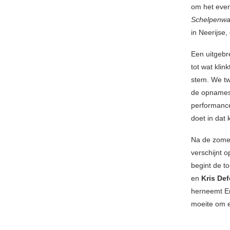
om het even
Schelpenwa
in Neerijse,
Een uitgebr
tot wat kli
stem. We tw
de opnames 
performance
doet in dat
Na de zomer
verschijnt 
begint de t
en
Kris Def
herneemt Er
moeite om e