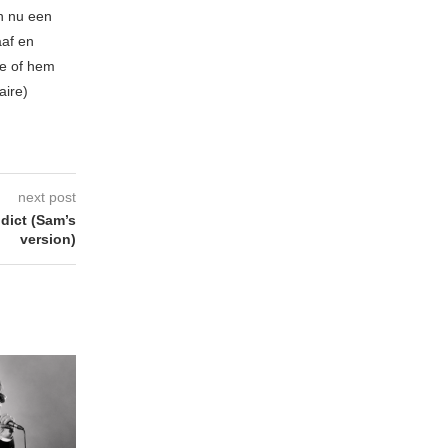
n nu een
aaf en
be of hem
aire)
next post
ict (Sam’s
version)