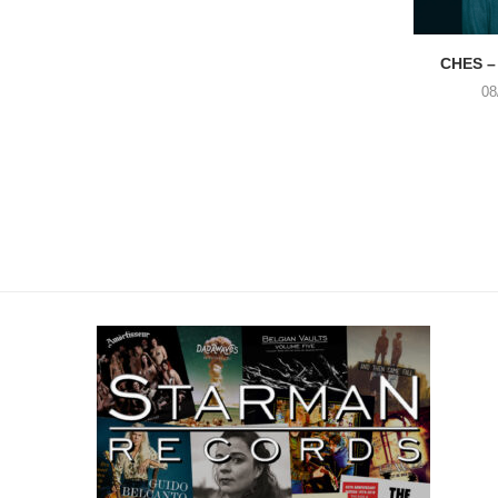
CHES –
08