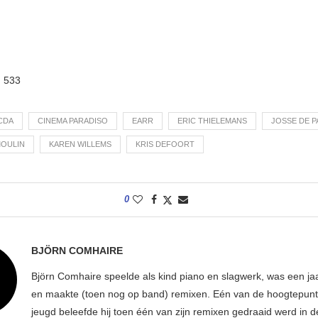
:
533
CDA
CINEMA PARADISO
EARR
ERIC THIELEMANS
JOSSE DE 
OULIN
KAREN WILLEMS
KRIS DEFOORT
0
BJÖRN COMHAIRE
Björn Comhaire speelde als kind piano en slagwerk, was een jaar
en maakte (toen nog op band) remixen. Eén van de hoogtepunte
jeugd beleefde hij toen één van zijn remixen gedraaid werd in d