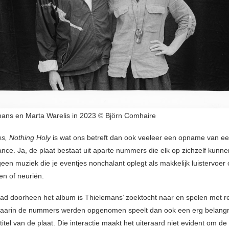
mans en Marta Warelis in 2023 © Björn Comhaire
s, Nothing Holy
is wat ons betreft dan ook veeleer een opname van e
ance. Ja, de plaat bestaat uit aparte nummers die elk op zichzelf kunne
geen muziek die je eventjes nonchalant oplegt als makkelijk luistervoer 
en of neuriën.
ad doorheen het album is Thielemans’ zoektocht naar en spelen met r
aarin de nummers werden opgenomen speelt dan ook een erg belangrij
titel van de plaat. Die interactie maakt het uiteraard niet evident om 