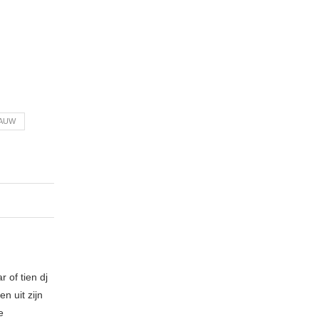
PAUW
 of tien dj
n uit zijn
e