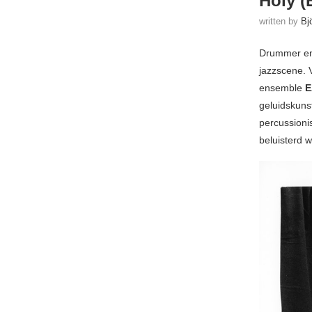
Holy (
written by
Bj
Drummer en
jazzscene. 
ensemble
E
geluidskuns
percussionis
beluisterd w