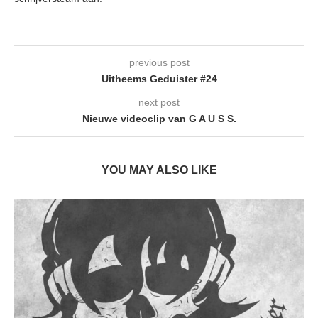
previous post
Uitheems Geduister #24
next post
Nieuwe videoclip van G A U S S.
YOU MAY ALSO LIKE