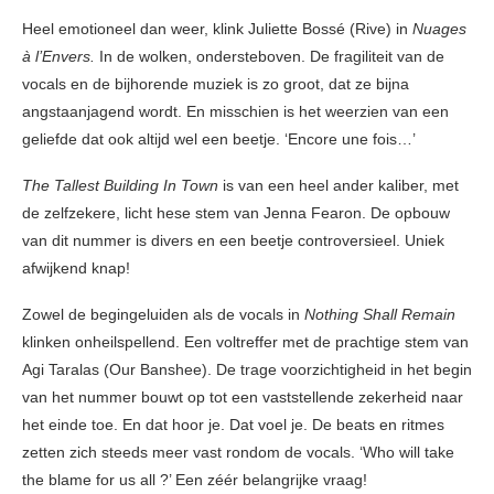
Heel emotioneel dan weer, klink Juliette Bossé (Rive) in
Nuages
à l’Envers.
In de wolken, ondersteboven. De fragiliteit van de
vocals en de bijhorende muziek is zo groot, dat ze bijna
angstaanjagend wordt. En misschien is het weerzien van een
geliefde dat ook altijd wel een beetje. ‘Encore une fois…’
The Tallest Building In Town
is van een heel ander kaliber, met
de zelfzekere, licht hese stem van Jenna Fearon. De opbouw
van dit nummer is divers en een beetje controversieel. Uniek
afwijkend knap!
Zowel de begingeluiden als de vocals in
Nothing Shall Remain
klinken onheilspellend. Een voltreffer met de prachtige stem van
Agi Taralas (Our Banshee). De trage voorzichtigheid in het begin
van het nummer bouwt op tot een vaststellende zekerheid naar
het einde toe. En dat hoor je. Dat voel je. De beats en ritmes
zetten zich steeds meer vast rondom de vocals. ‘Who will take
the blame for us all ?’ Een zéér belangrijke vraag!