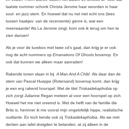
laatste nummer schonk Christa Jerome haar woorden in haar
soul- en jazz-stem. En hoewel dat nu net niet echt ons (lees
tussen haakjes: van de recensente) genre is, wat een
meerwaarde! Als La Jerome zingt, kom ook ik terug om hen te
zien dansen!
Als je voor de luxebox met twee cd’s gaat, dan krijg je er ook
nog de acht nummers op
Emanations Of Ghosts
bovenop. En
ook dat kunnen we alleen maar aanraden!
Rakende tonen slaan in bij
A Man And A Child.
Als daar dan de
stem van Pascal Hueppe (Rotersand) bovenop komt, dan krijg
je een erg rakend hoorspel. Met de titel
Triskaidekaphobia
op
zich zorgt Julianne Regan meteen al voor een hoorspel op zich.
Hoewel het me niet vreemd is. Met de helft van de familie die
Brits is, herinner ik me vooral mijn ongelofelijk hippe, realistische
oudtante. En toch kende ook zij
Triskaidekaphobia.
Als we met
dertien aan tafel dreigden te belanden, at zij alleen in de