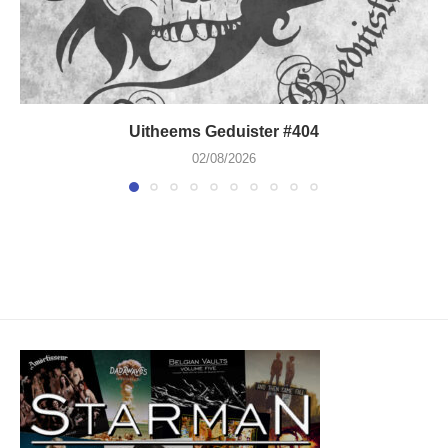
Uitheems Geduister #404
02/08/2026