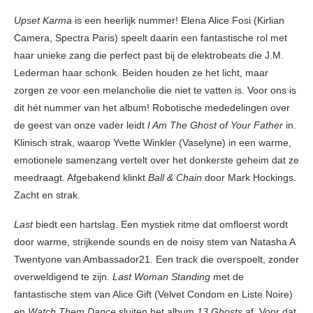
Upset Karma
is een heerlijk nummer! Elena Alice Fosi (Kirlian
Camera, Spectra Paris) speelt daarin een fantastische rol met
haar unieke zang die perfect past bij de elektrobeats die J.M.
Lederman haar schonk. Beiden houden ze het licht, maar
zorgen ze voor een melancholie die niet te vatten is. Voor ons is
dit hét nummer van het album! Robotische mededelingen over
de geest van onze vader leidt
I Am The Ghost of Your Father
in.
Klinisch strak, waarop Yvette Winkler (Vaselyne) in een warme,
emotionele samenzang vertelt over het donkerste geheim dat ze
meedraagt. Afgebakend klinkt
Ball & Chain
door Mark Hockings.
Zacht en strak.
Last
biedt een hartslag. Een mystiek ritme dat omfloerst wordt
door warme, strijkende sounds en de noisy stem van Natasha A
Twentyone van Ambassador21. Een track die overspoelt, zonder
overweldigend te zijn.
Last Woman Standing
met de
fantastische stem van Alice Gift (Velvet Condom en Liste Noire)
en
Watch Them Dance
sluiten het album
13 Ghosts
af. Voor dat