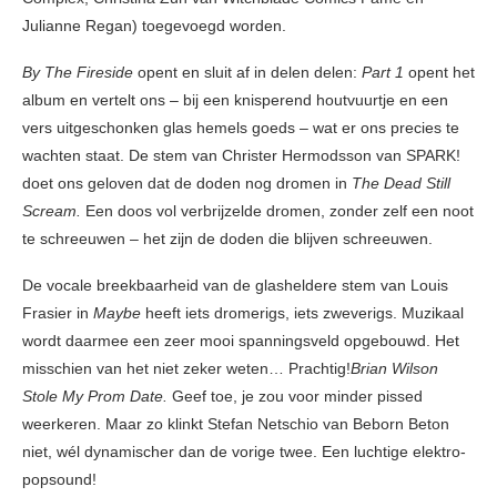
Julianne Regan) toegevoegd worden.
By The Fireside
opent en sluit af in delen delen:
Part 1
opent het
album en vertelt ons – bij een knisperend houtvuurtje en een
vers uitgeschonken glas hemels goeds – wat er ons precies te
wachten staat. De stem van Christer Hermodsson van SPARK!
doet ons geloven dat de doden nog dromen in
The Dead Still
Scream.
Een doos vol verbrijzelde dromen, zonder zelf een noot
te schreeuwen – het zijn de doden die blijven schreeuwen.
De vocale breekbaarheid van de glasheldere stem van Louis
Frasier in
Maybe
heeft iets dromerigs, iets zweverigs. Muzikaal
wordt daarmee een zeer mooi spanningsveld opgebouwd. Het
misschien van het niet zeker weten… Prachtig!
Brian Wilson
Stole My Prom Date.
Geef toe, je zou voor minder pissed
weerkeren. Maar zo klinkt Stefan Netschio van Beborn Beton
niet, wél dynamischer dan de vorige twee. Een luchtige elektro-
popsound!