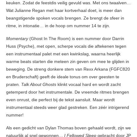
keuken. Zodat de feestdis veilig gevuld was. Met ons twaalven…
Wat Julianne Regan met haar kortverhaal doet, is meer dan
beangstigende spoken vocals brengen. Ze brengt de sfeer in
ritme, in intonatie… in de hoop om nummer 14 te zijn.
Momentary
(Ghost In The Room) is een nummer door Darrin
Huss (Psyche), met open, scherpe vocals die aftekenen tegen
een instrumentaal palet met een kwinkslag, waarna heerlijk
warme beats starten die meteen zin geven om mee te glijden in
beweging. De streng donkere stem van Rexx Arkana (FGFC820
en Bruderschaft) geeft de ideale tonus om over geesten te
praten.
Talk About Ghosts
klinkt vocaal hard en wordt zacht
getemperd door het instrumentale. De vreemde ritmes brengen
even onrust, die perfect bij de tekst aansluit. Maar wordt
instrumentaal steeds weer glad gestreken. Een zéér intrigerend
nummer!
Als een gedicht van Dylan Thomas boven gehaald wordt, zijn we
natuurlijk al snel gewonnen…
I Fellowed Sleep
gebracht door JP