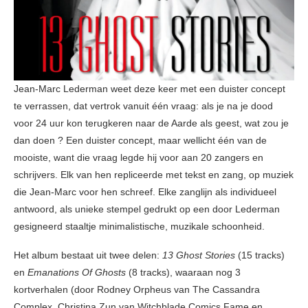
Jean-Marc Lederman weet deze keer met een duister concept
te verrassen, dat vertrok vanuit één vraag: als je na je dood
voor 24 uur kon terugkeren naar de Aarde als geest, wat zou je
dan doen ? Een duister concept, maar wellicht één van de
mooiste, want die vraag legde hij voor aan 20 zangers en
schrijvers. Elk van hen repliceerde met tekst en zang, op muziek
die Jean-Marc voor hen schreef. Elke zanglijn als individueel
antwoord, als unieke stempel gedrukt op een door Lederman
gesigneerd staaltje minimalistische, muzikale schoonheid.
Het album bestaat uit twee delen:
13 Ghost Stories
(15 tracks)
en
Emanations Of Ghosts
(8 tracks), waaraan nog 3
kortverhalen (door Rodney Orpheus van The Cassandra
Complex, Christina Zun van Witchblade Comics Fame en