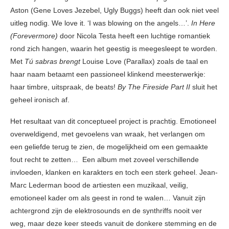
Aston (Gene Loves Jezebel, Ugly Buggs) heeft dan ook niet veel
uitleg nodig. We love it. ‘I was blowing on the angels…’.
In Here
(Forevermore)
door Nicola Testa heeft een luchtige romantiek
rond zich hangen, waarin het geestig is meegesleept te worden.
Met
Tú sabras brengt
Louise Love (Parallax) zoals de taal en
haar naam betaamt een passioneel klinkend meesterwerkje:
haar timbre, uitspraak, de beats!
By The Fireside Part II
sluit het
geheel ironisch af.
Het resultaat van dit conceptueel project is prachtig. Emotioneel
overweldigend, met gevoelens van wraak, het verlangen om
een geliefde terug te zien, de mogelijkheid om een gemaakte
fout recht te zetten… Een album met zoveel verschillende
invloeden, klanken en karakters en toch een sterk geheel. Jean-
Marc Lederman bood de artiesten een muzikaal, veilig,
emotioneel kader om als geest in rond te walen… Vanuit zijn
achtergrond zijn de elektrosounds en de synthriffs nooit ver
weg, maar deze keer steeds vanuit de donkere stemming en de