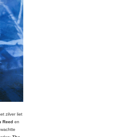
t zilver liet
u Reed
en
 wachtte