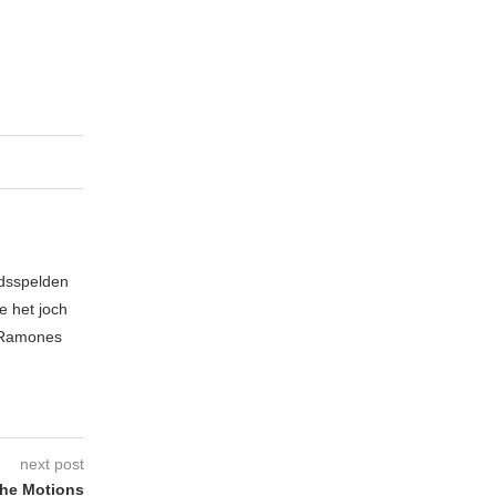
idsspelden
e het joch
e Ramones
next post
he Motions