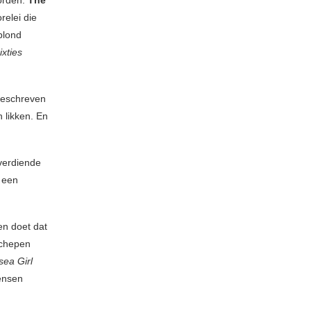
worden:
The
relei die
blond
ixties
geschreven
n likken. En
verdiende
t een
en doet dat
 schepen
sea Girl
ensen