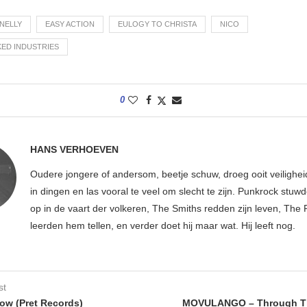
NELLY
EASY ACTION
EULOGY TO CHRISTA
NICO
ED INDUSTRIES
0
HANS VERHOEVEN
Oudere jongere of andersom, beetje schuw, droeg ooit veilighe
in dingen en las vooral te veel om slecht te zijn. Punkrock stuwd
op in de vaart der volkeren, The Smiths redden zijn leven, Th
leerden hem tellen, en verder doet hij maar wat. Hij leeft nog.
st
ow (Pret Records)
MOVULANGO – Through T