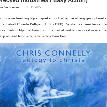
recked Industries / Easy Action)
ns Verhoeven
14/11/2022
ie tot de verbeelding blijven spreken, ook al zijn ze al lang gestopt met 
 dat betreft
Christa Päffgen
(1938 -1988). Ze stierf aan een hersenbl
ns een fietstochtje met haar zoon. Ze had al veel langer dood moeten zi
dstip al deed
Nico
– zij is het – flink haar best.