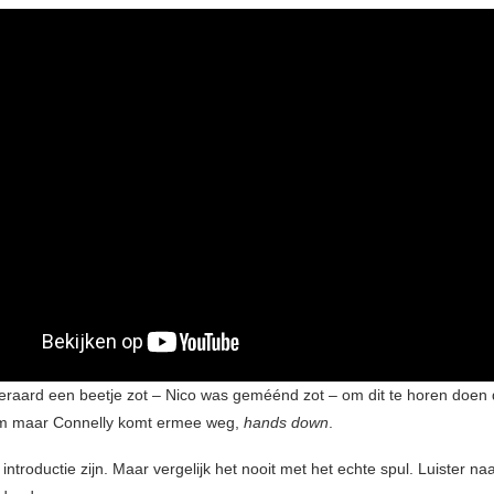
iteraard een beetje zot – Nico was geméénd zot – om dit te horen doen
 maar Connelly komt ermee weg,
hands down
.
 introductie zijn. Maar vergelijk het nooit met het echte spul. Luister na