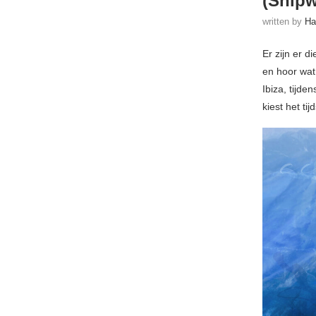
(Shipw
written by
Ha
Er zijn er d
en hoor wat
Ibiza, tijde
kiest het tij