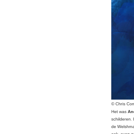
© Chris Con
Het was
An
schilderen.
de Welshm