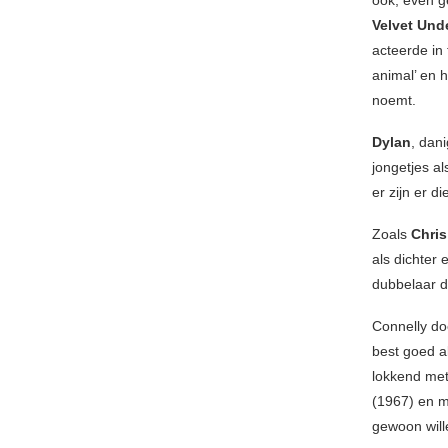
ook, even g
Velvet Und
acteerde in
animal’ en 
noemt.
Dylan
, dan
jongetjes a
er zijn er d
Zoals
Chris
als dichter
dubbelaar d
Connelly do
best goed al
lokkend met
(1967) en m
gewoon will