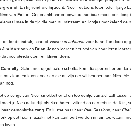
eduldig, tot hij een uithangbord kon vinden voor wat zijn groepje zou 
erground
. En hij vond wie hij zocht: Nico, Teutoons fotomodel, lijzige Lo
 films van
Fellini
. Ongenaakbaar en onweerstaanbaar mooi, een ‘long 
helemaal mee in de tijd die men nu minzaam en lichtjes monkelend de
s
ig onder de indruk, schreef
Visions of Johanna
voor haar. Ten dode op
ls
Jim Morrison
en
Brian Jones
leerden het stof van haar leren laarze
ie dat nog steeds doen en blijven doen.
 Connelly
, Schot met opgehaalde schotbalken, die sporen her en der 
 en muzikant en kunstenaar en die nu zijn eer wil betonen aan Nico. Me
an nog.
et de songs van Nico, smokkelt er af en toe eentje van zichzelf tussen 
 moet je Nico natuurlijk als Nico horen, zittend op een rots in de Rijn,
 haar demonische zang. En luister naar haar
Peel Sessions
, naar
Chel
erk op dat haar muziek niet kan aanhoort worden in ruimtes waarin m
en léven.