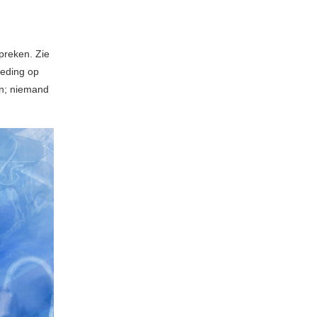
spreken. Zie
oeding op
jn; niemand