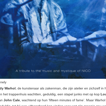
nely
dy Warhol
, de kunstenaar als zakenman, die zijn atelier en zichzelf in he
 In het trappenhuis wachtten, geduldig, een stapel junks met op kop
Lo
an
John Cale
, wachtend op hun ‘fifteen minutes of fame’. Maar Warhol