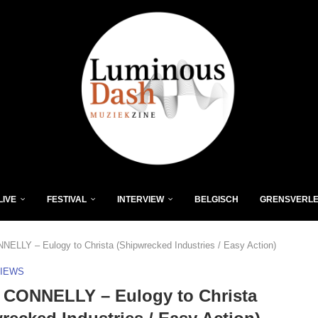
LIVE
FESTIVAL
INTERVIEW
BELGISCH
GRENSVERL
ELLY – Eulogy to Christa (Shipwrecked Industries / Easy Action)
VIEWS
 CONNELLY – Eulogy to Christa