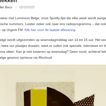
dekken
dier Becu
02/10/2025
e weer met Luminous Belge, onze Spotify-lijst die elke week wordt aang
ische nummers. Luister zeker ook naar ons radioprogramma – dat oo
 – op Urgent FM.
Klik hier voor de laatste aflevering.
lge wordt uitgezonden op woensdagmiddag van 14 tot 16 uur. Het wo
wee uur plaatjes draaien, want er zullen ook specials, interviews en li
ma zitten. Kan je niet luisteren op woensdag? Geen nood, achteraf belu
elge gewoon opnieuw via Mixcloud.