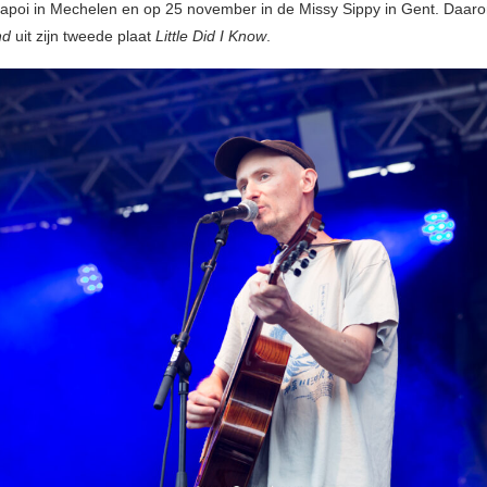
Zapoi in Mechelen en op 25 november in de Missy Sippy in Gent. Daa
nd
uit zijn tweede plaat
Little Did I Know
.