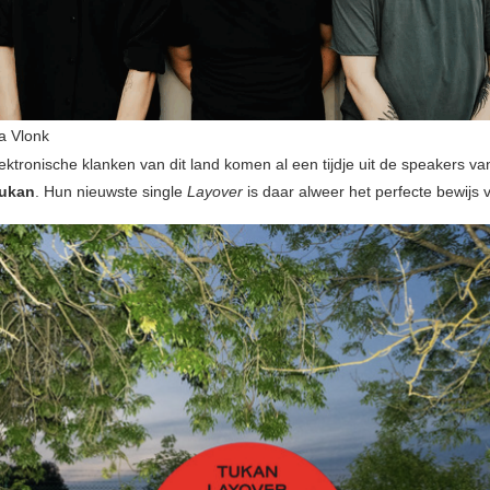
a Vlonk
lektronische klanken van dit land komen al een tijdje uit de speakers va
ukan
. Hun nieuwste single
Layover
is daar alweer het perfecte bewijs 