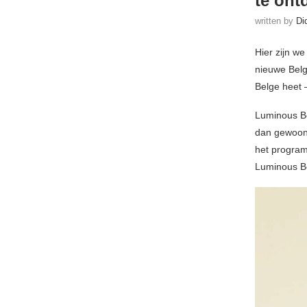
te ont
written by
Di
Hier zijn w
nieuwe Belg
Belge heet
Luminous Be
dan gewoon t
het program
Luminous B