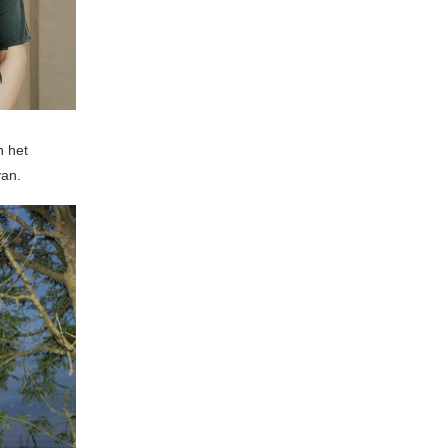
n het
van.