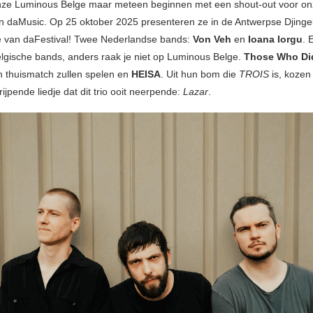
ze Luminous Belge maar meteen beginnen met een shout-out voor onz
an daMusic. Op 25 oktober 2025 presenteren ze in de Antwerpse Djinge
ie van daFestival! Twee Nederlandse bands:
Von Veh
en
Ioana Iorgu
. 
lgische bands, anders raak je niet op Luminous Belge.
Those Who Di
 thuismatch zullen spelen en
HEISA
. Uit hun bom die
TROIS
is, kozen
jpende liedje dat dit trio ooit neerpende:
Lazar
.