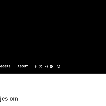
EGGERS
ABOUT
jes om