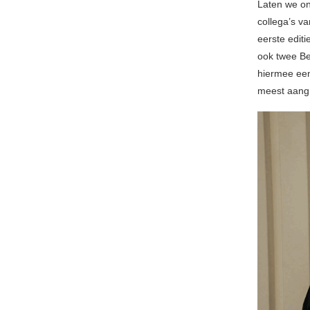
Laten we on
collega’s v
eerste edit
ook twee Be
hiermee een
meest aangri