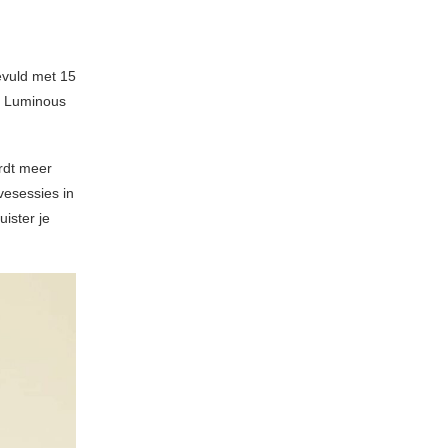
evuld met 15
k Luminous
rdt meer
vesessies in
ister je