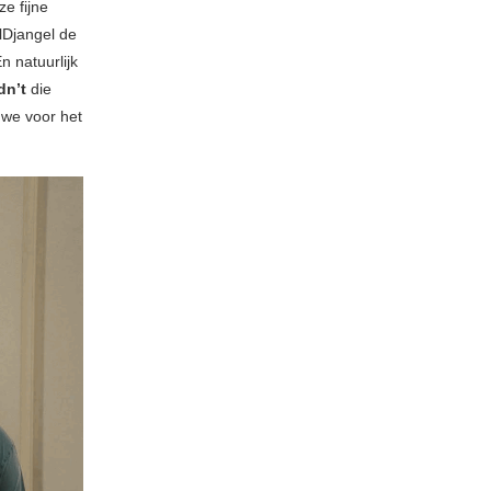
e fijne
lDjangel de
En natuurlijk
dn’t
die
 we voor het