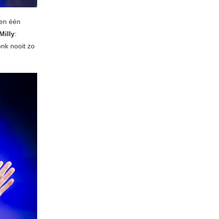
nen één
Milly
:
nk nooit zo