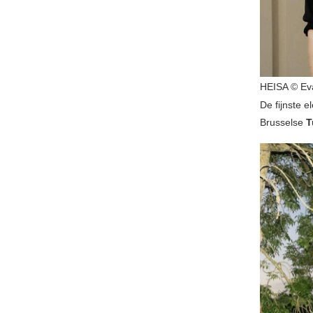
HEISA © Ev
De fijnste e
Brusselse
T