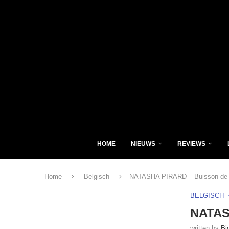
HOME
NIEUWS
REVIEWS
Home
Belgisch
NATASHA PIRARD – Buisson de
BELGISCH
NATAS
written by
Bj