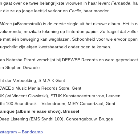
 gaat over de twee belangrijkste vrouwen in haar leven:
Fernande
, ha
 die ze op jonge leeftijd verloor en
Cecile
, haar moeder.
 Mûres
(=Braamstruik) is de eerste single uit het nieuwe album. Het is 
luerende, muzikale tekening op flinterdun papier. Zo fragiel dat zelfs 
e met één beweging kan wegblazen. Schoonheid voor wie ervoor opens
erugschrikt zijn eigen kwetsbaarheid onder ogen te komen.
an Natasha Pirard verschijnt bij DEEWEE Records en werd geproducet
 en Stephen Dewaele.
ht der Verbeelding, S.M.A.K Gent
EWEE x Music Mania Records Store, Gent
K (w/ Vincent Glowinski), STUK Kunstencentrum vzw, Leuven
thi 100 Soundtrack – Videodroom, MIRY Concertzaal, Gent
tanique (album release show), Brussel
Deep Listening (EMS Synthi 100), Concertgebouw, Brugge
nstagram
–
Bandcamp