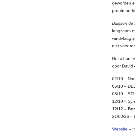
geworden en
grootmoeder
Buisson de
langzaam evo
windvlaag z
niet voor t
Het album v
door David
02/10 – Nac
05/10 – DE
08/10 – STU
12/10 – Syn
12/12 – Bo
21/03/26 – 
Website
–
I