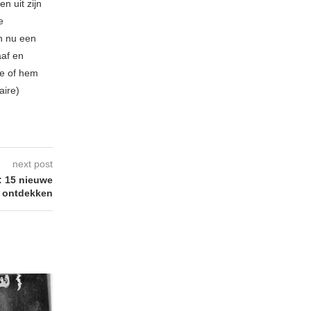
n uit zijn
e
n nu een
aaf en
be of hem
aire)
next post
 15 nieuwe
e ontdekken