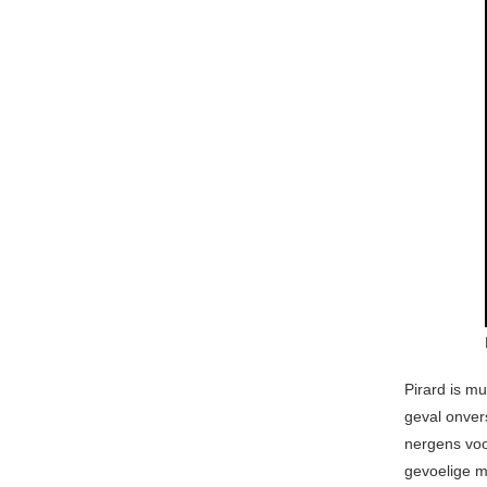
Pirard is m
geval onver
nergens voo
gevoelige m