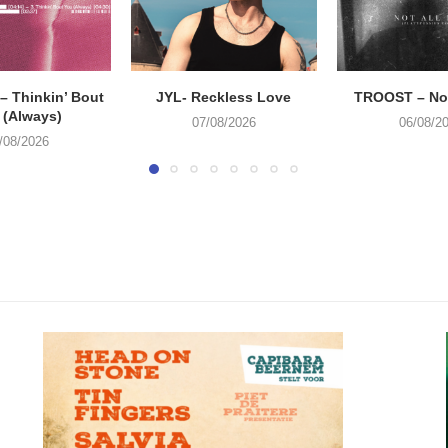
 Thinkin’ Bout
JYL- Reckless Love
TROOST – Not
 (Always)
07/08/2026
06/08/2
/08/2026