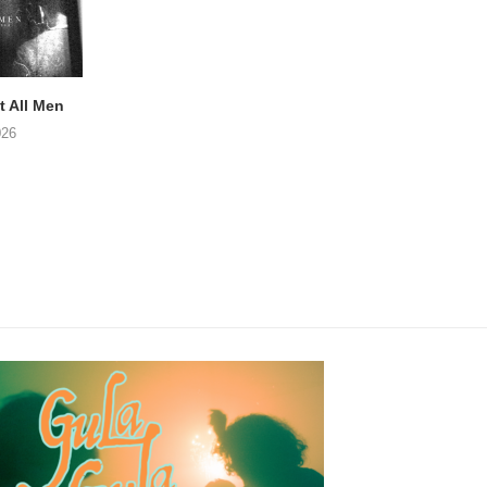
 All Men
NOAH TATE – Boy Gum
Vijf keer talent i
Buurtkroeg Mos
026
06/08/2026
05/08/2026