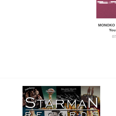
MONOKO –
You
07