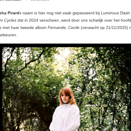
sha Pirard
s naam is hier nog niet vaak gepasseerd bij Luminous Dash
m Cycles
dat in 2024 verscheen, werd door ons schielijk over het hoof
we met haar tweede album
Fernande, Cecile
(verwacht op 21/11/2025) n
gebeuren.