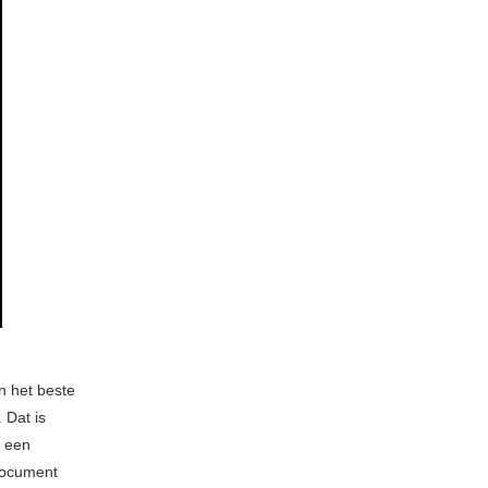
n het beste
 Dat is
n een
document