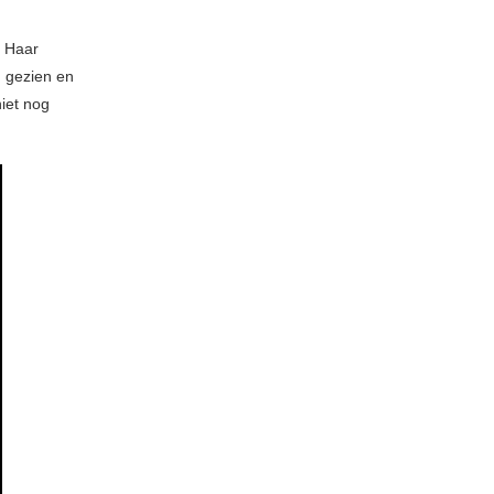
. Haar
d gezien en
iet nog