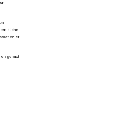
ar
een
een kleine
taat en er
 en gemixt