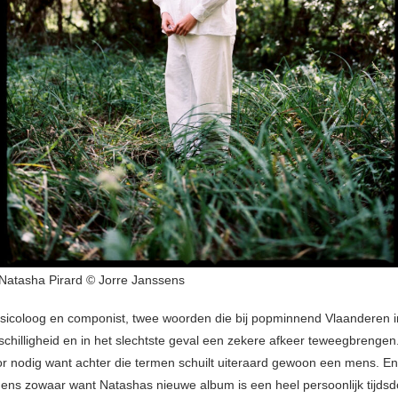
Natasha Pirard © Jorre Janssens
usicoloog en componist, twee woorden die bij popminnend Vlaanderen i
schilligheid en in het slechtste geval een zekere afkeer teweegbrengen.
r nodig want achter die termen schuilt uiteraard gewoon een mens. E
ens zowaar want Natashas nieuwe album is een heel persoonlijk tijds