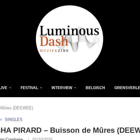
LIVE
FESTIVAL
INTERVIEW
BELGISCH
GRENSVERL
 Mûres (DEEWEE)
SINGLES
HA PIRARD – Buisson de Mûres (DEE
örn Comhaire
01/10/2025