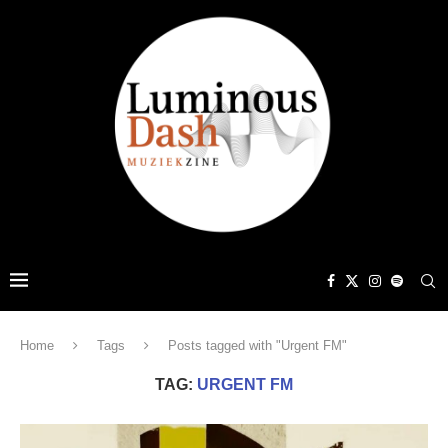
Home
Tags
Posts tagged with "Urgent FM"
TAG:
URGENT FM