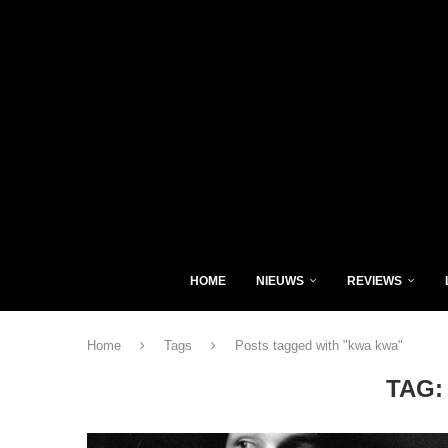
HOME
NIEUWS
REVIEWS
Home
Tags
Posts tagged with "kwa kwa"
TAG