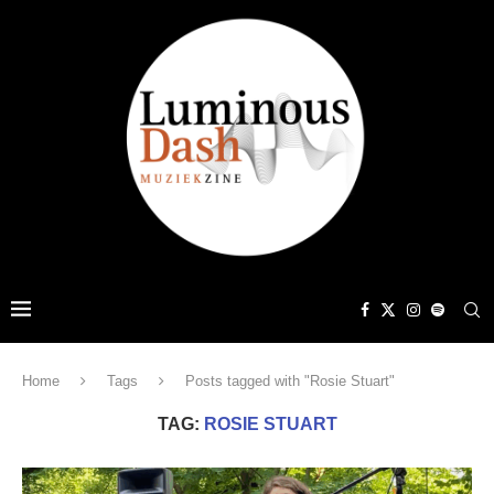
Home
Tags
Posts tagged with "Rosie Stuart"
TAG:
ROSIE STUART