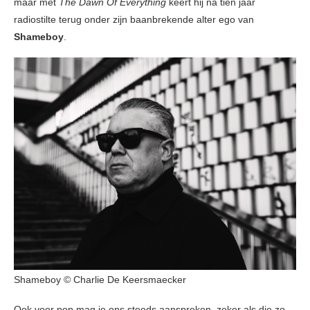
maar met
The Dawn Of Everything
keert hij na tien jaar
radiostilte terug onder zijn baanbrekende alter ego van
Shameboy
.
Shameboy © Charlie De Keersmaecker
Ook voor pop mag je ons steeds aanspreken, zeker als die zo