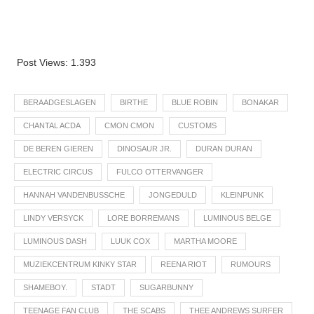
Post Views:
1.393
BERAADGESLAGEN
BIRTHE
BLUE ROBIN
BONAKAR
CHANTAL ACDA
CMON CMON
CUSTOMS
DE BEREN GIEREN
DINOSAUR JR.
DURAN DURAN
ELECTRIC CIRCUS
FULCO OTTERVANGER
HANNAH VANDENBUSSCHE
JONGEDULD
KLEINPUNK
LINDY VERSYCK
LORE BORREMANS
LUMINOUS BELGE
LUMINOUS DASH
LUUK COX
MARTHA MOORE
MUZIEKCENTRUM KINKY STAR
REENA RIOT
RUMOURS
SHAMEBOY.
STADT
SUGARBUNNY
TEENAGE FAN CLUB
THE SCABS
THEE ANDREWS SURFER