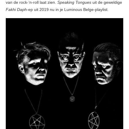
van de rock-‘n-roll laat zien.
Speaking Tongues
uit de geweldige
Fakhi Daph
-ep uit 2019 nu in je Luminous Belge-playlist.