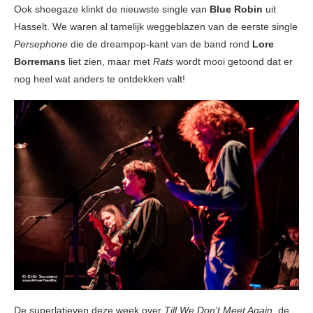
Ook shoegaze klinkt de nieuwste single van
Blue Robin
uit
Hasselt. We waren al tamelijk weggeblazen van de eerste single
Persephone
die de dreampop-kant van de band rond
Lore
Borremans
liet zien, maar met
Rats
wordt mooi getoond dat er
nog heel wat anders te ontdekken valt!
De superlatieven deze week over
Till We Don’t Meet Again
, de