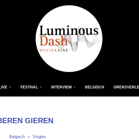
LIVE
FESTIVAL
INTERVIEW
BELGISCH
GRENSVERL
"
BEREN GIEREN
Belgisch
Singles