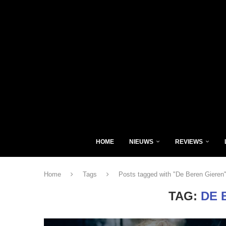
HOME
NIEUWS
REVIEWS
Home
Tags
Posts tagged with "De Beren Gieren
TAG:
DE 