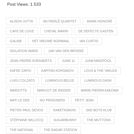
Post Views:
1.533
ALISON JUTTA
AN PIERLÉ QUARTET
ANNIK HONORÉ
CAFE DE LOGE
CHEVAL MARIN
DE DEFECTE GASTEN
GALINE
HET NIEUWE NORMAAL
IAN CURTIS
ISOLATION WARD
JAN VAN DEN BROEKE
JEAN-PIERRE EVERAERTS
JUNE 11
JUNKYARDPOOL
KAFEE ZAPOI
KAPITAN KORSAKOV
LOUS & THE YAKUZA
LUIGI COLZATO
LUMINOUS BELGE
LUMINOUS DASH
MARGITTE
MARGOT DE RIDDER
MARIE-PIERRA KAKOMA
MATI LE DEE
NO PRISONERS
PETIT JEAN
PIETER-PAUL DEVOS
RAKETKANON
SAD BOYS KLUB
STÉPHANE WILLOCQ
SUGARBUNNY
THE MUTTONS
THE NATIONAL
THE RADAR STATION