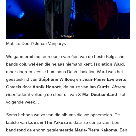
Mati Le Dee © Johan Vanparys
We gaan eruit met een oudje van één van de beste Belgische
bands ooit, wel één die helaas niemand kent.
Isolation Ward
,
maar daarom lees je Luminous Dash. Isolation Ward was het
geesteskind van
Stéphane Willocq
en
Jean-Pierre Everaerts
.
Ontdekt door
Annik Honoré
, de muze van
Ian Curtis
.
Absent
Heart
ademt volledig de sfeer uit van
X-Mal Deutschland
. Tot
volgende week…
Soms hebben we zo van die albums die we ophemelen. De
laatste van
Lous & The Yakuza
is daar zo eentje van. Een
band rond de enorm getalenteerde
Marie-Pierra Kakoma.
Een