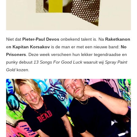
Niet dat
Pieter-Paul Devos
onbekend talent is. Na
Raketkanon
e
n Kapitan Korsakov
is de man er met een nieuwe band:
No
Prisoners
. Deze week verscheen hun lekker tegendraadse en
punky debuut
13 Songs For Good Luck
waaruit wi
j Spray Paint
Gold
kozen.