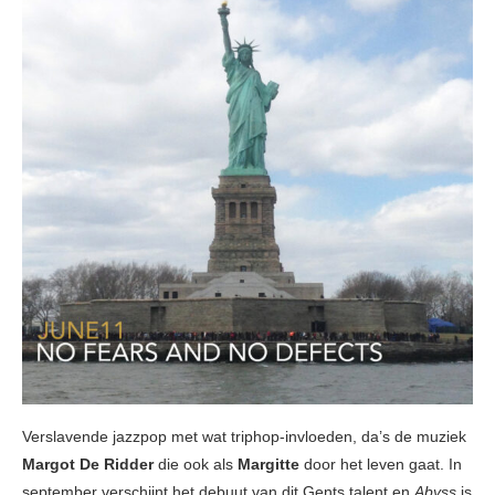
Verslavende jazzpop met wat triphop-invloeden, da’s de muziek
Margot De Ridder
die ook als
Margitte
door het leven gaat. In
september verschijnt het debuut van dit Gents talent en
Abyss
is