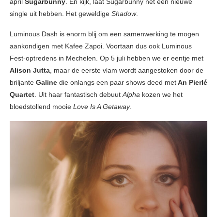
april
Sugarbunny
. En kijk, laat Sugarbunny net een nieuwe
single uit hebben. Het geweldige
Shadow
.
Luminous Dash is enorm blij om een samenwerking te mogen
aankondigen met Kafee Zapoi. Voortaan dus ook Luminous
Fest-optredens in Mechelen. Op 5 juli hebben we er eentje met
Alison Jutta
, maar de eerste vlam wordt aangestoken door de
briljante
Galine
die onlangs een paar shows deed met
An Pierlé
Quartet
. Uit haar fantastisch debuut
Alpha
kozen we het
bloedstollend mooie
Love Is A Getaway
.