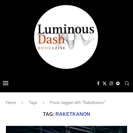
Home
Tags
Posts tagged with "Raketkanon"
TAG:
RAKETKANON