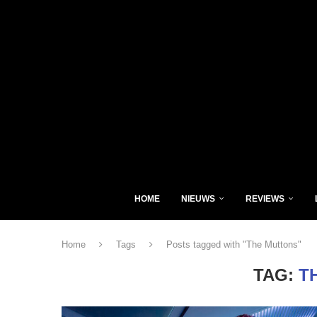
HOME
NIEUWS
REVIEWS
Home
Tags
Posts tagged with "The Muttons"
TAG:
T