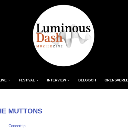
LIVE
FESTIVAL
INTERVIEW
BELGISCH
GRENSVERL
HE MUTTONS
Concerttip