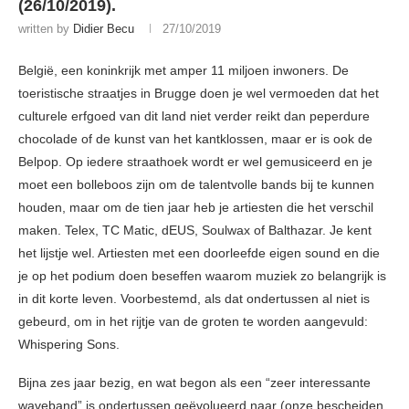
(26/10/2019).
written by
Didier Becu
27/10/2019
België, een koninkrijk met amper 11 miljoen inwoners. De
toeristische straatjes in Brugge doen je wel vermoeden dat het
culturele erfgoed van dit land niet verder reikt dan peperdure
chocolade of de kunst van het kantklossen, maar er is ook de
Belpop. Op iedere straathoek wordt er wel gemusiceerd en je
moet een bolleboos zijn om de talentvolle bands bij te kunnen
houden, maar om de tien jaar heb je artiesten die het verschil
maken. Telex, TC Matic, dEUS, Soulwax of Balthazar. Je kent
het lijstje wel. Artiesten met een doorleefde eigen sound en die
je op het podium doen beseffen waarom muziek zo belangrijk is
in dit korte leven. Voorbestemd, als dat ondertussen al niet is
gebeurd, om in het rijtje van de groten te worden aangevuld:
Whispering Sons.
Bijna zes jaar bezig, en wat begon als een “zeer interessante
waveband” is ondertussen geëvolueerd naar (onze bescheiden