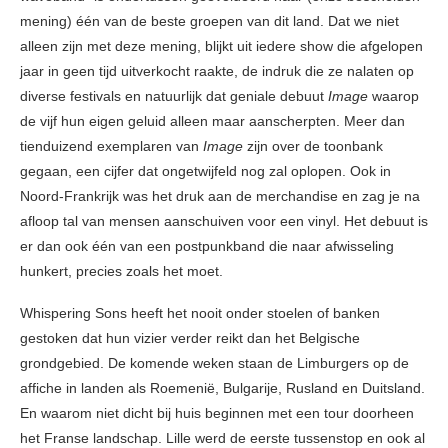
mening) één van de beste groepen van dit land. Dat we niet
alleen zijn met deze mening, blijkt uit iedere show die afgelopen
jaar in geen tijd uitverkocht raakte, de indruk die ze nalaten op
diverse festivals en natuurlijk dat geniale debuut
Image
waarop
de vijf hun eigen geluid alleen maar aanscherpten. Meer dan
tienduizend exemplaren van
Image
zijn over de toonbank
gegaan, een cijfer dat ongetwijfeld nog zal oplopen. Ook in
Noord-Frankrijk was het druk aan de merchandise en zag je na
afloop tal van mensen aanschuiven voor een vinyl. Het debuut is
er dan ook één van een postpunkband die naar afwisseling
hunkert, precies zoals het moet.
Whispering Sons heeft het nooit onder stoelen of banken
gestoken dat hun vizier verder reikt dan het Belgische
grondgebied. De komende weken staan de Limburgers op de
affiche in landen als Roemenië, Bulgarije, Rusland en Duitsland.
En waarom niet dicht bij huis beginnen met een tour doorheen
het Franse landschap. Lille werd de eerste tussenstop en ook al