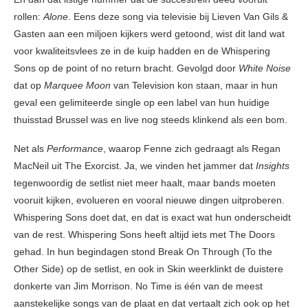
rollen:
Alone
. Eens deze song via televisie bij Lieven Van Gils &
Gasten aan een miljoen kijkers werd getoond, wist dit land wat
voor kwaliteitsvlees ze in de kuip hadden en de Whispering
Sons op de point of no return bracht. Gevolgd door
White Noise
dat op
Marquee Moon
van Television kon staan, maar in hun
geval een gelimiteerde single op een label van hun huidige
thuisstad Brussel was en live nog steeds klinkend als een bom.
Net als
Performance
, waarop Fenne zich gedraagt als Regan
MacNeil uit The Exorcist. Ja, we vinden het jammer dat
Insights
tegenwoordig de setlist niet meer haalt, maar bands moeten
vooruit kijken, evolueren en vooral nieuwe dingen uitproberen.
Whispering Sons doet dat, en dat is exact wat hun onderscheidt
van de rest. Whispering Sons heeft altijd iets met The Doors
gehad. In hun begindagen stond Break On Through (To the
Other Side) op de setlist, en ook in Skin weerklinkt de duistere
donkerte van Jim Morrison. No Time is één van de meest
aanstekelijke songs van de plaat en dat vertaalt zich ook op het