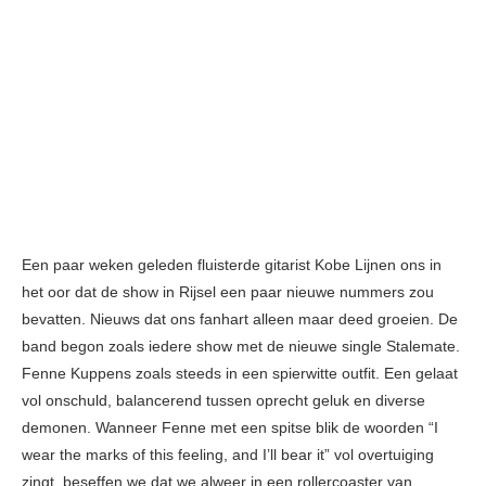
Een paar weken geleden fluisterde gitarist Kobe Lijnen ons in
het oor dat de show in Rijsel een paar nieuwe nummers zou
bevatten. Nieuws dat ons fanhart alleen maar deed groeien. De
band begon zoals iedere show met de nieuwe single Stalemate.
Fenne Kuppens zoals steeds in een spierwitte outfit. Een gelaat
vol onschuld, balancerend tussen oprecht geluk en diverse
demonen. Wanneer Fenne met een spitse blik de woorden “I
wear the marks of this feeling, and I’ll bear it” vol overtuiging
zingt, beseffen we dat we alweer in een rollercoaster van