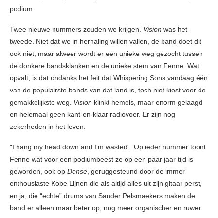
podium.
Twee nieuwe nummers zouden we krijgen.
Vision
was het
tweede. Niet dat we in herhaling willen vallen, de band doet dit
ook niet, maar alweer wordt er een unieke weg gezocht tussen
de donkere bandsklanken en de unieke stem van Fenne. Wat
opvalt, is dat ondanks het feit dat Whispering Sons vandaag één
van de populairste bands van dat land is, toch niet kiest voor de
gemakkelijkste weg.
Vision
klinkt hemels, maar enorm gelaagd
en helemaal geen kant-en-klaar radiovoer. Er zijn nog
zekerheden in het leven.
“I hang my head down and I’m wasted”. Op ieder nummer toont
Fenne wat voor een podiumbeest ze op een paar jaar tijd is
geworden, ook op
Dense
, geruggesteund door de immer
enthousiaste Kobe Lijnen die als altijd alles uit zijn gitaar perst,
en ja, die “echte” drums van Sander Pelsmaekers maken de
band er alleen maar beter op, nog meer organischer en ruwer.