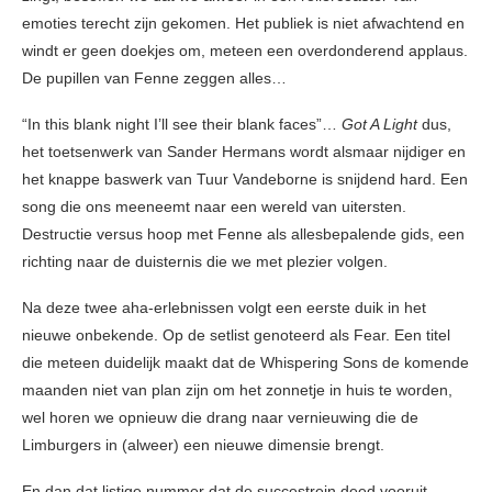
emoties terecht zijn gekomen. Het publiek is niet afwachtend en
windt er geen doekjes om, meteen een overdonderend applaus.
De pupillen van Fenne zeggen alles…
“In this blank night I’ll see their blank faces”…
Got A Light
dus,
het toetsenwerk van Sander Hermans wordt alsmaar nijdiger en
het knappe baswerk van Tuur Vandeborne is snijdend hard. Een
song die ons meeneemt naar een wereld van uitersten.
Destructie versus hoop met Fenne als allesbepalende gids, een
richting naar de duisternis die we met plezier volgen.
Na deze twee aha-erlebnissen volgt een eerste duik in het
nieuwe onbekende. Op de setlist genoteerd als Fear. Een titel
die meteen duidelijk maakt dat de Whispering Sons de komende
maanden niet van plan zijn om het zonnetje in huis te worden,
wel horen we opnieuw die drang naar vernieuwing die de
Limburgers in (alweer) een nieuwe dimensie brengt.
En dan dat listige nummer dat de succestrein deed vooruit