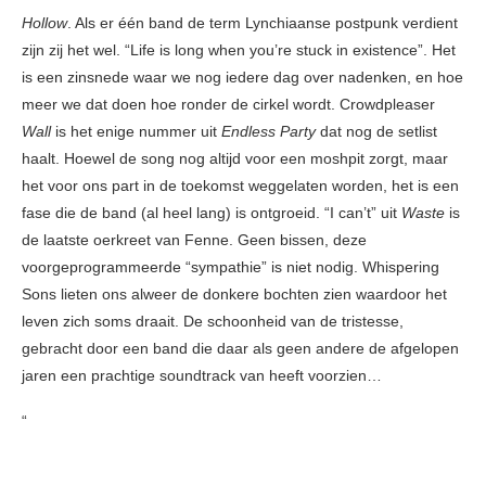
Hollow
. Als er één band de term Lynchiaanse postpunk verdient
zijn zij het wel. “Life is long when you’re stuck in existence”. Het
is een zinsnede waar we nog iedere dag over nadenken, en hoe
meer we dat doen hoe ronder de cirkel wordt. Crowdpleaser
Wall
is het enige nummer uit
Endless Party
dat nog de setlist
haalt. Hoewel de song nog altijd voor een moshpit zorgt, maar
het voor ons part in de toekomst weggelaten worden, het is een
fase die de band (al heel lang) is ontgroeid. “I can’t” uit
Waste
is
de laatste oerkreet van Fenne. Geen bissen, deze
voorgeprogrammeerde “sympathie” is niet nodig. Whispering
Sons lieten ons alweer de donkere bochten zien waardoor het
leven zich soms draait. De schoonheid van de tristesse,
gebracht door een band die daar als geen andere de afgelopen
jaren een prachtige soundtrack van heeft voorzien…
“