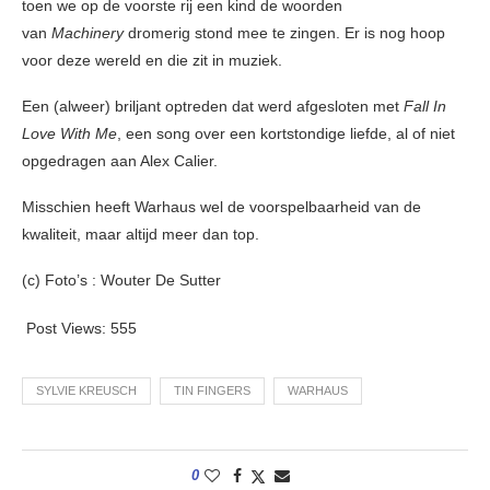
toen we op de voorste rij een kind de woorden
van
Machinery
dromerig stond mee te zingen. Er is nog hoop
voor deze wereld en die zit in muziek.
Een (alweer) briljant optreden dat werd afgesloten met
Fall In
Love With Me
, een song over een kortstondige liefde, al of niet
opgedragen aan Alex Calier.
Misschien heeft Warhaus wel de voorspelbaarheid van de
kwaliteit, maar altijd meer dan top.
(c) Foto’s : Wouter De Sutter
Post Views:
555
SYLVIE KREUSCH
TIN FINGERS
WARHAUS
0