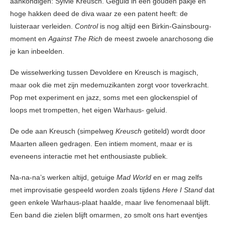
aankondigen: Sylvie Kreusch. Geguld in een gouden pakje en
hoge hakken deed de diva waar ze een patent heeft: de
luisteraar verleiden.
Control
is nog altijd een Birkin-Gainsbourg-
moment en
Against The Rich
de meest zwoele anarchosong die
je kan inbeelden.
De wisselwerking tussen Devoldere en Kreusch is magisch,
maar ook die met zijn medemuzikanten zorgt voor toverkracht.
Pop met experiment en jazz, soms met een glockenspiel of
loops met trompetten, het eigen Warhaus- geluid.
De ode aan Kreusch (simpelweg
Kreusch
getiteld) wordt door
Maarten alleen gedragen. Een intiem moment, maar er is
eveneens interactie met het enthousiaste publiek.
Na-na-na’s werken altijd, getuige
Mad World
en er mag zelfs
met improvisatie gespeeld worden zoals tijdens
Here I Stand
dat
geen enkele Warhaus-plaat haalde, maar live fenomenaal blijft.
Een band die zielen blijft omarmen, zo smolt ons hart eventjes