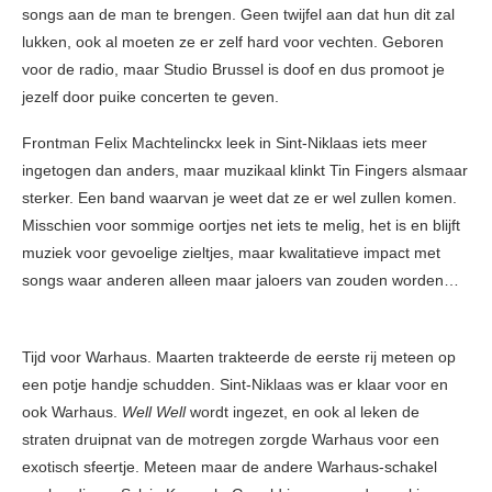
songs aan de man te brengen. Geen twijfel aan dat hun dit zal
lukken, ook al moeten ze er zelf hard voor vechten. Geboren
voor de radio, maar Studio Brussel is doof en dus promoot je
jezelf door puike concerten te geven.
Frontman Felix Machtelinckx leek in Sint-Niklaas iets meer
ingetogen dan anders, maar muzikaal klinkt Tin Fingers alsmaar
sterker. Een band waarvan je weet dat ze er wel zullen komen.
Misschien voor sommige oortjes net iets te melig, het is en blijft
muziek voor gevoelige zieltjes, maar kwalitatieve impact met
songs waar anderen alleen maar jaloers van zouden worden…
Tijd voor Warhaus. Maarten trakteerde de eerste rij meteen op
een potje handje schudden. Sint-Niklaas was er klaar voor en
ook Warhaus.
Well Well
wordt ingezet, en ook al leken de
straten druipnat van de motregen zorgde Warhaus voor een
exotisch sfeertje. Meteen maar de andere Warhaus-schakel