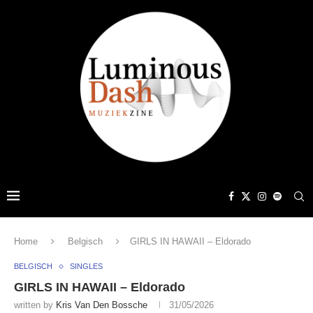
Home
Belgisch
GIRLS IN HAWAII – Eldorado
BELGISCH
SINGLES
GIRLS IN HAWAII – Eldorado
written by
Kris Van Den Bossche
31/05/2026