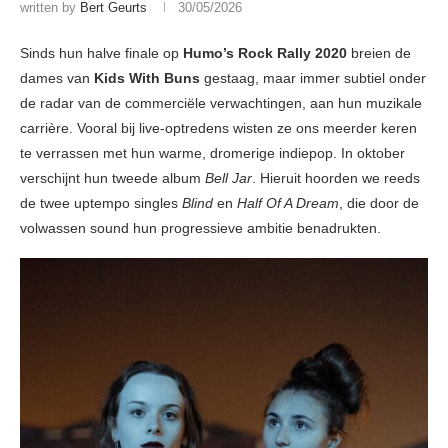
written by
Bert Geurts
30/05/2026
Sinds hun halve finale op
Humo’s Rock Rally 2020
breien de
dames van
Kids With Buns
gestaag, maar immer subtiel onder
de radar van de commerciële verwachtingen, aan hun muzikale
carrière. Vooral bij live-optredens wisten ze ons meerder keren
te verrassen met hun warme, dromerige indiepop. In oktober
verschijnt hun tweede album
Bell Jar
. Hieruit hoorden we reeds
de twee uptempo singles
Blind
en
Half Of A Dream
, die door de
volwassen sound hun progressieve ambitie benadrukten.