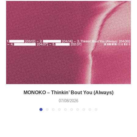
MONOKO – Thinkin’ Bout You (Always)
07/08/2026