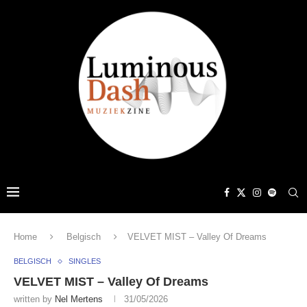
Home
Belgisch
VELVET MIST – Valley Of Dreams
BELGISCH
SINGLES
VELVET MIST – Valley Of Dreams
written by
Nel Mertens
31/05/2026