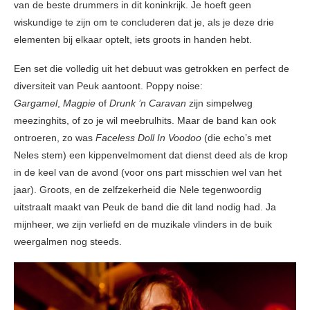
van de beste drummers in dit koninkrijk. Je hoeft geen
wiskundige te zijn om te concluderen dat je, als je deze drie
elementen bij elkaar optelt, iets groots in handen hebt.
Een set die volledig uit het debuut was getrokken en perfect de
diversiteit van Peuk aantoont. Poppy noise:
Gargamel
,
Magpie
of
Drunk ’n Caravan
zijn simpelweg
meezinghits, of zo je wil meebrulhits. Maar de band kan ook
ontroeren, zo was
Faceless Doll In Voodoo
(die echo’s met
Neles stem) een kippenvelmoment dat dienst deed als de krop
in de keel van de avond (voor ons part misschien wel van het
jaar). Groots, en de zelfzekerheid die Nele tegenwoordig
uitstraalt maakt van Peuk de band die dit land nodig had. Ja
mijnheer, we zijn verliefd en de muzikale vlinders in de buik
weergalmen nog steeds.