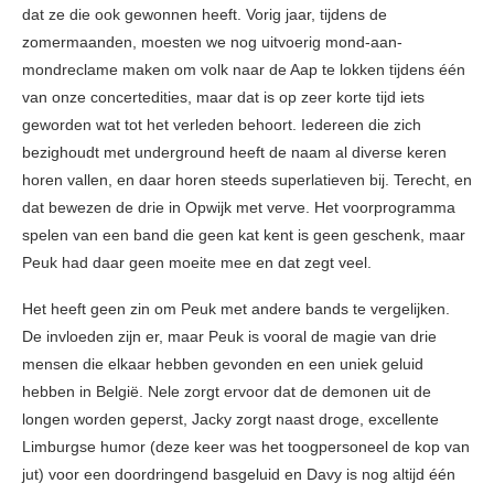
dat ze die ook gewonnen heeft. Vorig jaar, tijdens de
zomermaanden, moesten we nog uitvoerig mond-aan-
mondreclame maken om volk naar de Aap te lokken tijdens één
van onze concertedities, maar dat is op zeer korte tijd iets
geworden wat tot het verleden behoort. Iedereen die zich
bezighoudt met underground heeft de naam al diverse keren
horen vallen, en daar horen steeds superlatieven bij. Terecht, en
dat bewezen de drie in Opwijk met verve. Het voorprogramma
spelen van een band die geen kat kent is geen geschenk, maar
Peuk had daar geen moeite mee en dat zegt veel.
Het heeft geen zin om Peuk met andere bands te vergelijken.
De invloeden zijn er, maar Peuk is vooral de magie van drie
mensen die elkaar hebben gevonden en een uniek geluid
hebben in België. Nele zorgt ervoor dat de demonen uit de
longen worden geperst, Jacky zorgt naast droge, excellente
Limburgse humor (deze keer was het toogpersoneel de kop van
jut) voor een doordringend basgeluid en Davy is nog altijd één