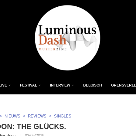
LIVE
FESTIVAL
INTERVIEW
BELGISCH
GRENSVERL
NIEUWS
REVIEWS
SINGLES
ON: THE GLÜCKS.
dier Becu
02/05/2019