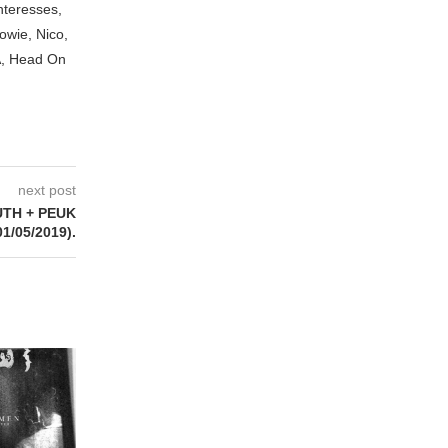
nteresses,
owie, Nico,
A, Head On
next post
TH + PEUK
01/05/2019).