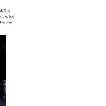
nd. Ons
ingle, het
k
-album