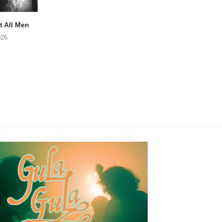
 All Men
Postuum album van MATT
NOAH TATE – Boy
WATTS op komst
026
06/08/2026
06/08/2026