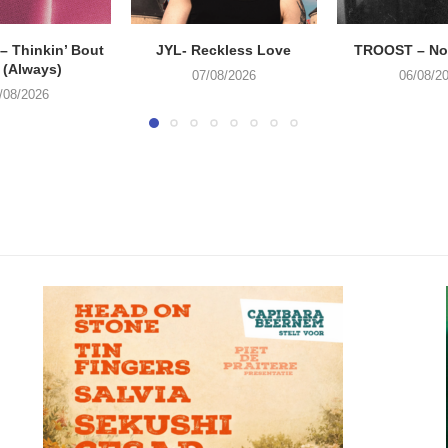
 Thinkin’ Bout
JYL- Reckless Love
TROOST – Not
 (Always)
07/08/2026
06/08/2
/08/2026