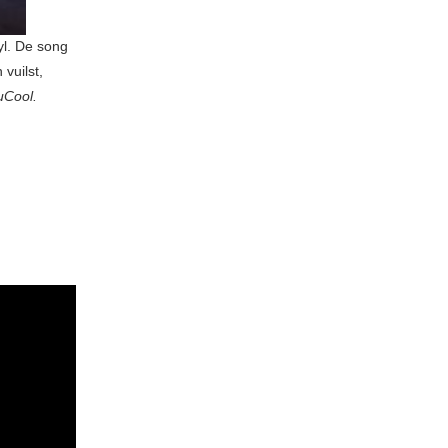
yl. De song
vuilst,
Cool.