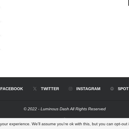
FACEBOOK
TWITTER
INSTAGRAM
SPOT
© 2022 - Luminous Dash All Rights Reserved
BACK TO TOP
our experience. We'll assume you're ok with this, but you can opt-out i