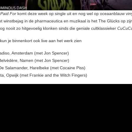
Paid For
komt deze week op single uit en nog wel op oceaanblauw vin
t winstbejag in de pharmaceutica en muzikaal is het The Glücks op zijn 
g nooit zo hitgevoelig klonken sinds die geniale cultklassieker
CuCuCu
kun je binnenkort ook live aan het werk zien
adiso, Amsterdam (met Jon Spencer)
 Belvèdère, Namen (met Jon Spencer)
De Salamander, Harelbeke (met Cocaine Piss)
ta, Opwijk (met Frankie and the Witch Fingers)