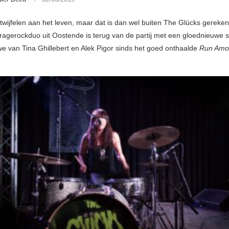
 twijfelen aan het leven, maar dat is dan wel buiten The Glücks gereke
aragerockduo uit Oostende is terug van de partij met een gloednieuwe s
we van Tina Ghillebert en Alek Pigor sinds het goed onthaalde
Run Amo