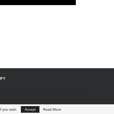
IFY
f you wish.
Accept
Read More