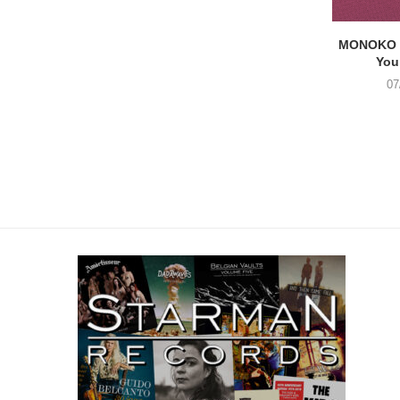
MONOKO –
You
07