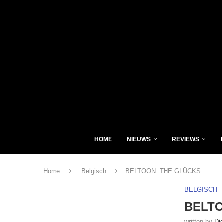
HOME
NIEUWS
REVIEWS
Home
Belgisch
BELTOON: THE GLÜCKS.
BELGISCH
BELTO
written by
Di