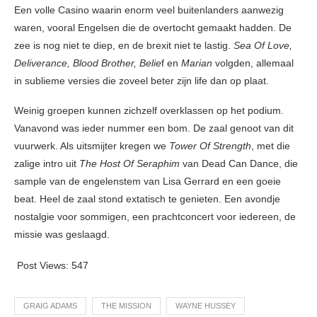
Een volle Casino waarin enorm veel buitenlanders aanwezig
waren, vooral Engelsen die de overtocht gemaakt hadden. De
zee is nog niet te diep, en de brexit niet te lastig.
Sea Of Love,
Deliverance, Blood Brother, Belie
f en
Marian
volgden, allemaal
in sublieme versies die zoveel beter zijn life dan op plaat.
Weinig groepen kunnen zichzelf overklassen op het podium.
Vanavond was ieder nummer een bom. De zaal genoot van dit
vuurwerk. Als uitsmijter kregen we
Tower Of Strength
, met die
zalige intro uit
The Host Of Seraphim
van Dead Can Dance, die
sample van de engelenstem van Lisa Gerrard en een goeie
beat. Heel de zaal stond extatisch te genieten. Een avondje
nostalgie voor sommigen, een prachtconcert voor iedereen, de
missie was geslaagd.
Post Views:
547
GRAIG ADAMS
THE MISSION
WAYNE HUSSEY