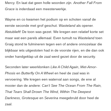
Mercy. En laat dat geen holle woorden zijn.
Another Fall From
Grace
is inderdaad een meesterwerkje.
Wayne en co kwamen het podium op en schoten vanaf de
eerste seconde met grof geschut.
Wasteland
als opener.
Alstublieft! De toon was gezet. We kregen een relatief korte set
maar wat een parels allemaal. Even tumult na
Wasteland
toen
Graig stond te fulmineren tegen een of andere onnozelaar die
blijkbaar iets uitgestoten had in de voorste rijen, en die dan ook
onder handgeklap uit de zaal werd gezet door de security.
Seconden later weerklonken
Like A Child Again
,
Met-Amor-
Phosis
en
Butterfly On A Whee
l en heel de zaal was in
vervoering. We kregen een waterval aan songs, de ene al
mooier dan de andere:
Can’t See The Ocean From The Rain,
That Tears Shall Drown The Wind, Within The Deepest
Darkness, Grotesque
en
Severina
meegebruld door heel de
zaal.