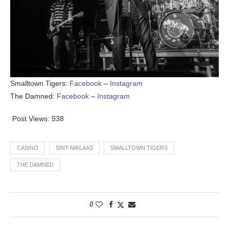
Smalltown Tigers:
Facebook
–
Instagram
The Damned:
Facebook
–
Instagram
Post Views:
538
CASINO
SINT-NIKLAAS
SMALLTOWN TIGERS
THE DAMNED
0