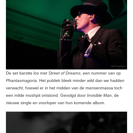
De set barstte los met
Street of Dreams
, een nummer van op
Phantasmagoria
. Het publiek bleek minder wild dan we hadden
verwacht, hoewel er in het midden van de mensenmassa toch
een milde moshpit ontstond. Gevolgd door
Invisible Man
, de
nieuwe single en voorloper van hun komende album.