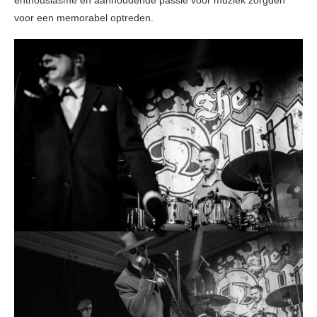
enthousiasme en aanhoudende passie voor muziek zorgden
voor een memorabel optreden.