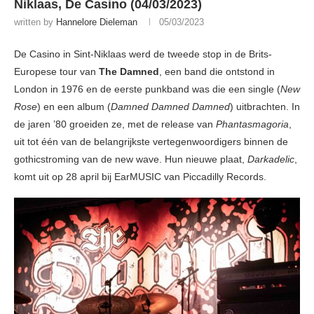
Niklaas, De Casino (04/03/2023)
written by
Hannelore Dieleman
05/03/2023
De Casino in Sint-Niklaas werd de tweede stop in de Brits-
Europese tour van
The Damned
, een band die ontstond in
London in 1976 en de eerste punkband was die een single (
New
Rose
) en een album (
Damned Damned Damned
) uitbrachten. In
de jaren ’80 groeiden ze, met de release van
Phantasmagoria
,
uit tot één van de belangrijkste vertegenwoordigers binnen de
gothicstroming van de new wave. Hun nieuwe plaat,
Darkadelic
,
komt uit op 28 april bij EarMUSIC van Piccadilly Records.