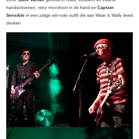
handschoenen, retro microfoon in de hand en
Captain
Sensible
in een zalige wit-rode outfit die aan Waar is Wally deed
denken.