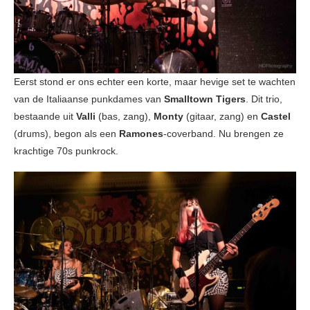
Eerst stond er ons echter een korte, maar hevige set te wachten
van de Italiaanse punkdames van
Smalltown Tigers
. Dit trio,
bestaande uit
Valli
(bas, zang),
Monty
(gitaar, zang) en
Castel
(drums), begon als een
Ramones
-coverband. Nu brengen ze
krachtige 70s punkrock.