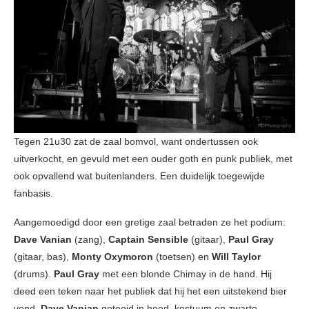
Tegen 21u30 zat de zaal bomvol, want ondertussen ook
uitverkocht, en gevuld met een ouder goth en punk publiek, met
ook opvallend wat buitenlanders. Een duidelijk toegewijde
fanbasis.
Aangemoedigd door een gretige zaal betraden ze het podium:
Dave Vanian
(zang),
Captain Sensible
(gitaar),
Paul Gray
(gitaar, bas),
Monty Oxymoron
(toetsen) en
Will Taylor
(drums).
Paul Gray
met een blonde Chimay in de hand. Hij
deed een teken naar het publiek dat hij het een uitstekend bier
vond.
Dave Vanian
getooid in hoed, kostuum en zwarte