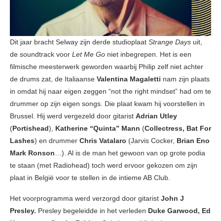
Dit jaar bracht Selway zijn derde studioplaat
Strange Days
uit,
de soundtrack voor
Let Me Go
niet inbegrepen. Het is een
filmische meesterwerk geworden waarbij Philip zelf niet achter
de drums zat, de Italiaanse
Valentina Magaletti
nam zijn plaats
in omdat hij naar eigen zeggen “not the right mindset” had om te
drummer op zijn eigen songs. Die plaat kwam hij voorstellen in
Brussel. Hij werd vergezeld door gitarist
Adrian Utley
(
Portishead
),
Katherine “Quinta” Mann
(
Collectress, Bat For
Lashes
) en drummer
Chris Vatalaro
(Jarvis Cocker,
Brian Eno
Mark Ronson
…). Al is de man het gewoon van op grote podia
te staan (met Radiohead) toch werd ervoor gekozen om zijn
plaat in België voor te stellen in de intieme AB Club.
Het voorprogramma werd verzorgd door gitarist
John J
Presley.
Presley begeleidde in het verleden
Duke Garwood, Ed