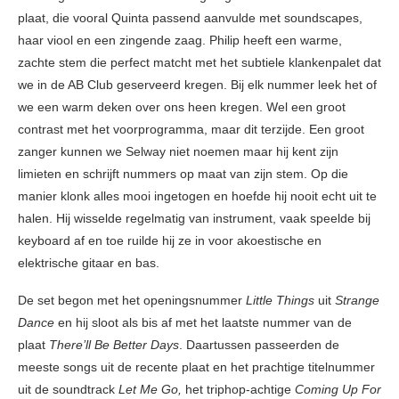
plaat, die vooral Quinta passend aanvulde met soundscapes,
haar viool en een zingende zaag. Philip heeft een warme,
zachte stem die perfect matcht met het subtiele klankenpalet dat
we in de AB Club geserveerd kregen. Bij elk nummer leek het of
we een warm deken over ons heen kregen. Wel een groot
contrast met het voorprogramma, maar dit terzijde. Een groot
zanger kunnen we Selway niet noemen maar hij kent zijn
limieten en schrijft nummers op maat van zijn stem. Op die
manier klonk alles mooi ingetogen en hoefde hij nooit echt uit te
halen. Hij wisselde regelmatig van instrument, vaak speelde bij
keyboard af en toe ruilde hij ze in voor akoestische en
elektrische gitaar en bas.
De set begon met het openingsnummer
Little Things
uit
Strange
Dance
en hij sloot als bis af met het laatste nummer van de
plaat
There’ll Be Better Days
. Daartussen passeerden de
meeste songs uit de recente plaat en het prachtige titelnummer
uit de soundtrack
Let Me Go,
het triphop-achtige
Coming Up For