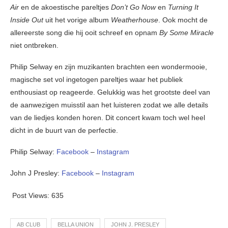
Air
en de akoestische pareltjes
Don’t Go Now
en
Turning It
Inside Out
uit het vorige album
Weatherhouse
. Ook mocht de
allereerste song die hij ooit schreef en opnam
By Some Miracle
niet ontbreken.
Philip Selway en zijn muzikanten brachten een wondermooie,
magische set vol ingetogen pareltjes waar het publiek
enthousiast op reageerde. Gelukkig was het grootste deel van
de aanwezigen muisstil aan het luisteren zodat we alle details
van de liedjes konden horen. Dit concert kwam toch wel heel
dicht in de buurt van de perfectie.
Philip Selway:
Facebook
–
Instagram
John J Presley:
Facebook
–
Instagram
Post Views:
635
AB CLUB
BELLA UNION
JOHN J. PRESLEY