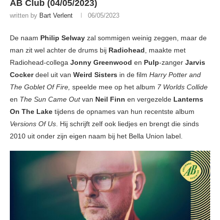
AB Club (04/05/2023)
written by
Bart Verlent
06/05/2023
De naam
Philip Selway
zal sommigen weinig zeggen, maar de
man zit wel achter de drums bij
Radiohead
, maakte met
Radiohead-collega
Jonny Greenwood
en
Pulp
-zanger
Jarvis
Cocker
deel uit van
Weird Sisters
in de film
Harry Potter and
The Goblet Of Fire,
speelde mee op het album
7 Worlds Collide
en
The Sun Came Out
van
Neil Finn
en vergezelde
Lanterns
On The Lake
tijdens de opnames van hun recentste album
Versions Of Us
. Hij schrijft zelf ook liedjes en brengt die sinds
2010 uit onder zijn eigen naam bij het Bella Union label.