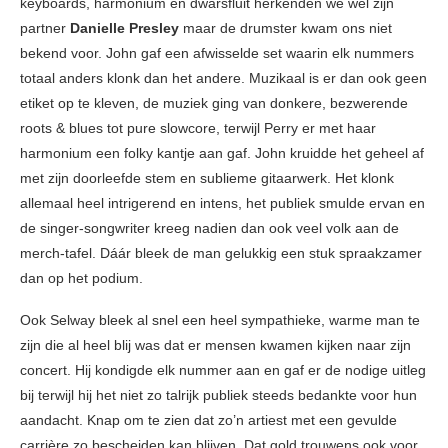
keyboards, harmonium en dwarsfluit herkenden we wel zijn
partner
Danielle Presley
maar de drumster kwam ons niet
bekend voor. John gaf een afwisselde set waarin elk nummers
totaal anders klonk dan het andere. Muzikaal is er dan ook geen
etiket op te kleven, de muziek ging van donkere, bezwerende
roots & blues tot pure slowcore, terwijl Perry er met haar
harmonium een folky kantje aan gaf. John kruidde het geheel af
met zijn doorleefde stem en sublieme gitaarwerk. Het klonk
allemaal heel intrigerend en intens, het publiek smulde ervan en
de singer-songwriter kreeg nadien dan ook veel volk aan de
merch-tafel. Dáár bleek de man gelukkig een stuk spraakzamer
dan op het podium.
Ook Selway bleek al snel een heel sympathieke, warme man te
zijn die al heel blij was dat er mensen kwamen kijken naar zijn
concert. Hij kondigde elk nummer aan en gaf er de nodige uitleg
bij terwijl hij het niet zo talrijk publiek steeds bedankte voor hun
aandacht. Knap om te zien dat zo’n artiest met een gevulde
carrière zo bescheiden kan blijven. Dat gold trouwens ook voor