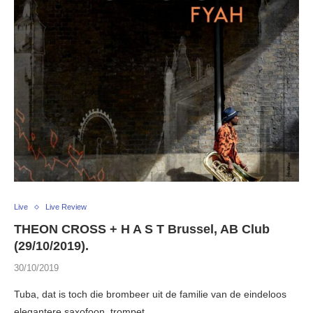
Live
Live Review
THEON CROSS + H A S T Brussel, AB Club
(29/10/2019).
30/10/2019
Tuba, dat is toch die brombeer uit de familie van de eindeloos
elegantere saxofoon, trompet …