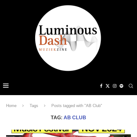
Home
Tags
Posts tagged with "AB Club"
TAG:
AB CLUB