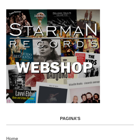
PAGINA’S
Home