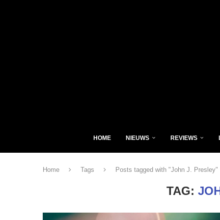
HOME
NIEUWS
REVIEWS
Home
Tags
Posts tagged with "John J. Presley"
TAG:
JOH