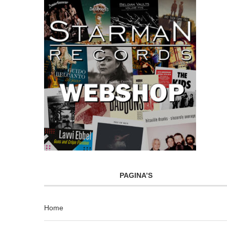
PAGINA’S
Home