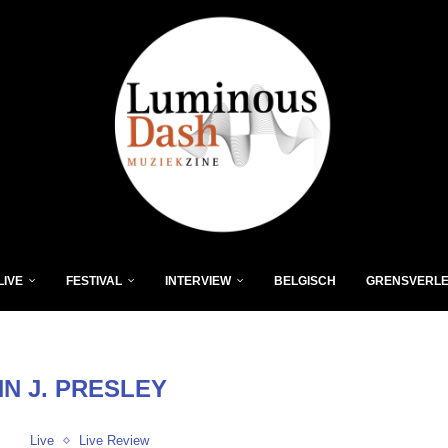
LIVE
FESTIVAL
INTERVIEW
BELGISCH
GRENSVERL
N J. PRESLEY
Live
Live Review