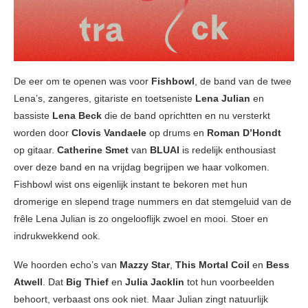
De eer om te openen was voor
Fishbowl
, de band van de twee
Lena’s, zangeres, gitariste en toetseniste
Lena Julian
en
bassiste
Lena Beck
die de band oprichtten en nu versterkt
worden door
Clovis Vandaele
op drums en
Roman D’Hondt
op gitaar.
Catherine Smet
van
BLUAI
is redelijk enthousiast
over deze band en na vrijdag begrijpen we haar volkomen.
Fishbowl wist ons eigenlijk instant te bekoren met hun
dromerige en slepend trage nummers en dat stemgeluid van de
frêle Lena Julian is zo ongelooflijk zwoel en mooi. Stoer en
indrukwekkend ook.
We hoorden echo’s van
Mazzy Star
,
This Mortal Coil
en
Bess
Atwell
. Dat
Big Thief
en
Julia Jacklin
tot hun voorbeelden
behoort, verbaast ons ook niet. Maar Julian zingt natuurlijk