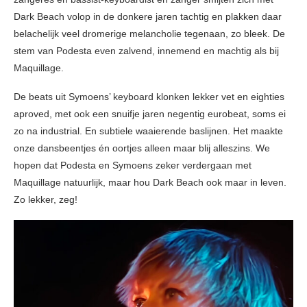
Dark Beach volop in de donkere jaren tachtig en plakken daar
belachelijk veel dromerige melancholie tegenaan, zo bleek. De
stem van Podesta even zalvend, innemend en machtig als bij
Maquillage.
De beats uit Symoens’ keyboard klonken lekker vet en eighties
aproved, met ook een snuifje jaren negentig eurobeat, soms ei
zo na industrial. En subtiele waaierende baslijnen. Het maakte
onze dansbeentjes én oortjes alleen maar blij alleszins. We
hopen dat Podesta en Symoens zeker verdergaan met
Maquillage natuurlijk, maar hou Dark Beach ook maar in leven.
Zo lekker, zeg!