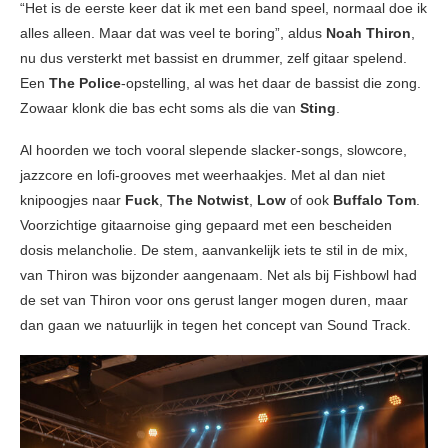
“Het is de eerste keer dat ik met een band speel, normaal doe ik
alles alleen. Maar dat was veel te boring”, aldus
Noah Thiron
,
nu dus versterkt met bassist en drummer, zelf gitaar spelend.
Een
The Police
-opstelling, al was het daar de bassist die zong.
Zowaar klonk die bas echt soms als die van
Sting
.
Al hoorden we toch vooral slepende slacker-songs, slowcore,
jazzcore en lofi-grooves met weerhaakjes. Met al dan niet
knipoogjes naar
Fuck
,
The Notwist
,
Low
of ook
Buffalo Tom
.
Voorzichtige gitaarnoise ging gepaard met een bescheiden
dosis melancholie. De stem, aanvankelijk iets te stil in de mix,
van Thiron was bijzonder aangenaam. Net als bij Fishbowl had
de set van Thiron voor ons gerust langer mogen duren, maar
dan gaan we natuurlijk in tegen het concept van Sound Track.