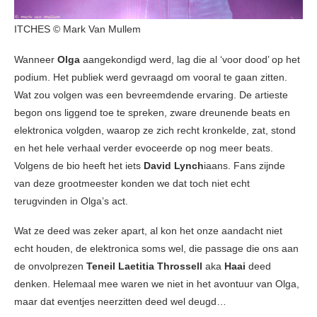
ITCHES © Mark Van Mullem
Wanneer
Olga
aangekondigd werd, lag die al ‘voor dood’ op het
podium. Het publiek werd gevraagd om vooral te gaan zitten.
Wat zou volgen was een bevreemdende ervaring. De artieste
begon ons liggend toe te spreken, zware dreunende beats en
elektronica volgden, waarop ze zich recht kronkelde, zat, stond
en het hele verhaal verder evoceerde op nog meer beats.
Volgens de bio heeft het iets
David Lynch
iaans. Fans zijnde
van deze grootmeester konden we dat toch niet echt
terugvinden in Olga’s act.
Wat ze deed was zeker apart, al kon het onze aandacht niet
echt houden, de elektronica soms wel, die passage die ons aan
de onvolprezen
Teneil Laetitia Throssell
aka
Haai
deed
denken. Helemaal mee waren we niet in het avontuur van Olga,
maar dat eventjes neerzitten deed wel deugd…