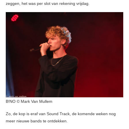
zeggen, het was per slot van rekening vrijdag.
B!NO © Mark Van Mullem
Zo, de kop is eraf van Sound Track, de komende weken nog
meer nieuwe bands te ontdekken.