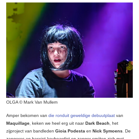
OLGA © Mark Van Mullem
Amper bekomen van
die ronduit geweldige debuutplaat
van
Maquillage
, keken we heel erg uit naar
Dark Beach
, het
zijproject van bandleden
Gioia Podesta
en
Nick Symoens
. De
zangeres en bassist-keyboardist en zanger smijten zich met