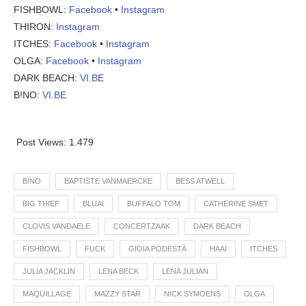
FISHBOWL:
Facebook
•
Instagram
THIRON:
Instagram
ITCHES:
Facebook
•
Instagram
OLGA:
Facebook
•
Instagram
DARK BEACH:
VI.BE
B!NO:
VI.BE
Post Views:
1.479
B!NO
BAPTISTE VANMAERCKE
BESS ATWELL
BIG THIEF
BLUAI
BUFFALO TOM
CATHERINE SMET
CLOVIS VANDAELE
CONCERTZAAK
DARK BEACH
FISHBOWL
FUCK
GIOIA PODESTÀ
HAAI
ITCHES
JULIA JACKLIN
LENA BECK
LENA JULIAN
MAQUILLAGE
MAZZY STAR
NICK SYMOENS
OLGA