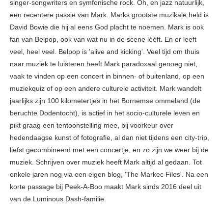
singer-songwriters en symfonische rock. Oh, en jazz natuurlijk,
een recentere passie van Mark. Marks grootste muzikale held is
David Bowie die hij al eens God placht te noemen. Mark is ook
fan van Belpop, ook van wat nu in de scene lééft. En er leeft
veel, heel veel. Belpop is 'alive and kicking'. Veel tijd om thuis
naar muziek te luisteren heeft Mark paradoxaal genoeg niet,
vaak te vinden op een concert in binnen- of buitenland, op een
muziekquiz of op een andere culturele activiteit. Mark wandelt
jaarlijks zijn 100 kilometertjes in het Bornemse ommeland (de
beruchte Dodentocht), is actief in het socio-culturele leven en
pikt graag een tentoonstelling mee, bij voorkeur over
hedendaagse kunst of fotografie, al dan niet tijdens een city-trip,
liefst gecombineerd met een concertje, en zo zijn we weer bij de
muziek. Schrijven over muziek heeft Mark altijd al gedaan. Tot
enkele jaren nog via een eigen blog, 'The Markec Files'. Na een
korte passage bij Peek-A-Boo maakt Mark sinds 2016 deel uit
van de Luminous Dash-familie.