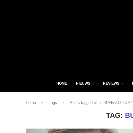
HOME
NIEUWS
REVIEWS
Home
Tags
Posts tagged with "BUFFALO TOM"
TAG:
B