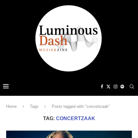
Home
Tags
Posts tagged with "concertzaak"
TAG:
CONCERTZAAK