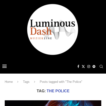
Home
Tags
Posts tagged with "The Police"
TAG:
THE POLICE