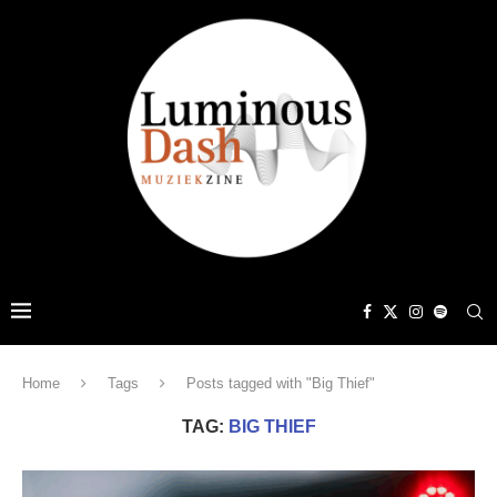
Home
Tags
Posts tagged with "Big Thief"
TAG:
BIG THIEF