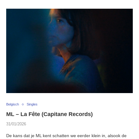
Belgisch
Singles
ML – La Fête (Capitane Records)
31/01/2026
De kans dat je ML kent schatten we eerder klein in, alsook de