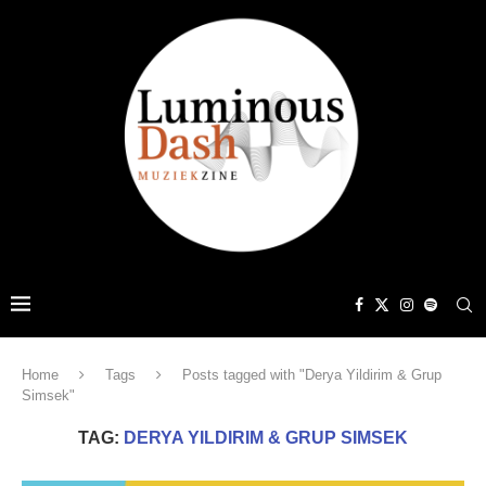
Home
Tags
Posts tagged with "Derya Yildirim & Grup
Simsek"
TAG:
DERYA YILDIRIM & GRUP SIMSEK