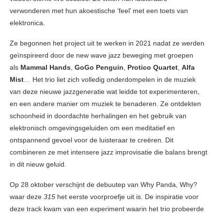
verwonderen met hun akoestische ‘feel’ met een toets van
elektronica.
Ze begonnen het project uit te werken in 2021 nadat ze werden
geïnspireerd door de new wave jazz beweging met groepen
als
Mammal Hands
,
GoGo Penguin
,
Protico Quartet
,
Alfa
Mist
… Het trio liet zich volledig onderdompelen in de muziek
van deze nieuwe jazzgeneratie wat leidde tot experimenteren,
en een andere manier om muziek te benaderen. Ze ontdekten
schoonheid in doordachte herhalingen en het gebruik van
elektronisch omgevingsgeluiden om een meditatief en
ontspannend gevoel voor de luisteraar te creëren. Dit
combineren ze met intensere jazz improvisatie die balans brengt
in dit nieuw geluid.
Op 28 oktober verschijnt de debuutep van Why Panda, Why?
waar deze
315
het eerste voorproefje uit is. De inspiratie voor
deze track kwam van een experiment waarin het trio probeerde