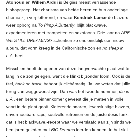
Atohoun
en
Willem Ardui
is Belgiës meest verrassende
hiphopgroep. Het charisma van beide heren en hun onderlinge
chemie zijn verpletterend, en waar
Kendrick Lamar
de blazers
weer opborg na
To Pimp A Butterfly
, blijft blackwave.
experimenteren met trompetten en saxofoons. Drie jaar na
ARE
WE STILL DREAMING?
schenken ze ons eindelijk een nieuw
album, dat vorm kreeg in de Californische zon en
no sleep in
L.A.
heet.
Misschien heeft de opener van deze langverwachte plaat wat te
lang in de zon gelegen, want die klinkt bijzonder loom. Ook is de
titel,
back on track
, behoorlijk clichématig. Ja, we weten dat jullie
terug van weggeweest zijn. Dan was het tweede nummer,
die in
L.A.
, een betere binnenkomer geweest die je meteen in volle
vaart in de plaat gooit. Klaterende snaren, levenslustige blazers,
onvermoeibare raps, soulvolle refreinen en de juiste dosis funk:
dat is het blackwave.-recept waar we verslaafd aan zijn sinds we
hen jaren geleden met
BIG Dreams
leerden kennen. In het slot