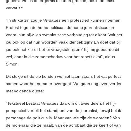
geperst. Het is de ergernis die toen groeide, die in de tekst
vervat zit.
“In strikte zin zou je
Versailles
een protestlied kunnen noemen.
Protest tegen de homo politicus, de homo journalisticus en
vooral hun bijwijlen symbiotische verhouding tot elkaar. Valt het
jou ook op dat hun woorden vaak identiek zijn? En doet dat bij
jou ook het kip-of-het-ei-vraagstuk rijzen? Bij mij gebeurde dit
wel, daar in die zomerschaduw voor het repetitiekot”, aldus
Simon.
Dit stukje uit de bio konden we niet laten staan, het vat perfect
samen waar het nummer over gaat. We gaan nog even verder
met volgende quote:
“Tekstueel bestaat
Versailles
daarom uit twee delen: het hij-
perspectief vertelt het standpunt van de journalist, terwijl het ik-
personage de politicus is. Maar van wie zijn de woorden? Van
de molenaar die ze maalt, van de acrobaat die ze keert of van