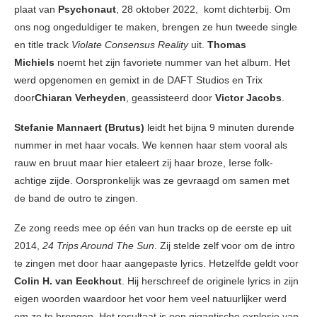
plaat van
Psychonaut
, 28 oktober 2022, komt dichterbij. Om
ons nog ongeduldiger te maken, brengen ze hun tweede single
en title track
Violate Consensus Reality
uit.
Thomas
Michiels
noemt het zijn favoriete nummer van het album. Het
werd opgenomen en gemixt in de DAFT Studios en Trix
door
Chiaran Verheyden
, geassisteerd door
Victor Jacobs
.
Stefanie Mannaert (Brutus)
leidt het bijna 9 minuten durende
nummer in met haar vocals. We kennen haar stem vooral als
rauw en bruut maar hier etaleert zij haar broze, Ierse folk-
achtige zijde. Oorspronkelijk was ze gevraagd om samen met
de band de outro te zingen.
Ze zong reeds mee op één van hun tracks op de eerste ep uit
2014,
24 Trips Around The Sun
. Zij stelde zelf voor om de intro
te zingen met door haar aangepaste lyrics. Hetzelfde geldt voor
Colin H. van Eeckhout
. Hij herschreef de originele lyrics in zijn
eigen woorden waardoor het voor hem veel natuurlijker werd
om ze te brengen. Het resultaat is een gigantische explosie van