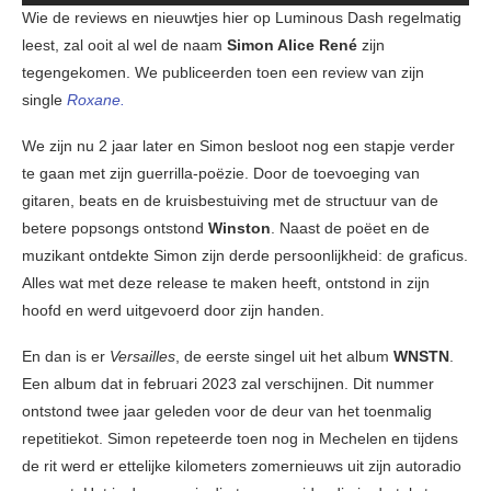
Wie de reviews en nieuwtjes hier op Luminous Dash regelmatig
leest, zal ooit al wel de naam
Simon Alice René
zijn
tegengekomen. We publiceerden toen een review van zijn
single
Roxane.
We zijn nu 2 jaar later en Simon besloot nog een stapje verder
te gaan met zijn guerrilla-poëzie. Door de toevoeging van
gitaren, beats en de kruisbestuiving met de structuur van de
betere popsongs ontstond
Winston
. Naast de poëet en de
muzikant ontdekte Simon zijn derde persoonlijkheid: de graficus.
Alles wat met deze release te maken heeft, ontstond in zijn
hoofd en werd uitgevoerd door zijn handen.
En dan is er
Versailles
, de eerste singel uit het album
WNSTN
.
Een album dat in februari 2023 zal verschijnen. Dit nummer
ontstond twee jaar geleden voor de deur van het toenmalig
repetitiekot. Simon repeteerde toen nog in Mechelen en tijdens
de rit werd er ettelijke kilometers zomernieuws uit zijn autoradio