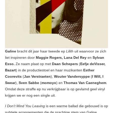
Galine
bracht dit jaar haar tweede ep
Lilith
uit waarvoor ze zich
liet inspireren door
Maggie Rogers, Lana Del Rey
en
Sylvan
Esso.
Ze naam plaat op met
Daan Schepers
(
Eefje deVisser,
Bazart
) in de productiestoel en haar muzikanten
Esther
Coorevits
(
Jan Verstraeten
),
Wouter Vandersyppe
(
I Will, I
Swear
),
Sven Sabbe
(
momoyo
) en
Thomas Van Caeneghem
.
Omdat deze straffe ep nu verkrijgbaar is op gevlamd geel vinyl
krijgen we er nog een single uit.
I Don’t Mind You Leaving
is een warme ballad die gebouwd is op
subtiele arrangementen die de prachtige stem van Galine