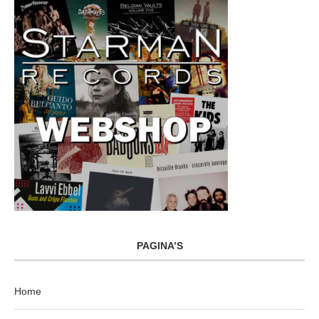
PAGINA’S
Home