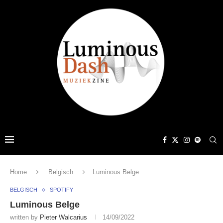
Home
Belgisch
Luminous Belge
BELGISCH
SPOTIFY
Luminous Belge
written by
Pieter Walcarius
14/09/2022