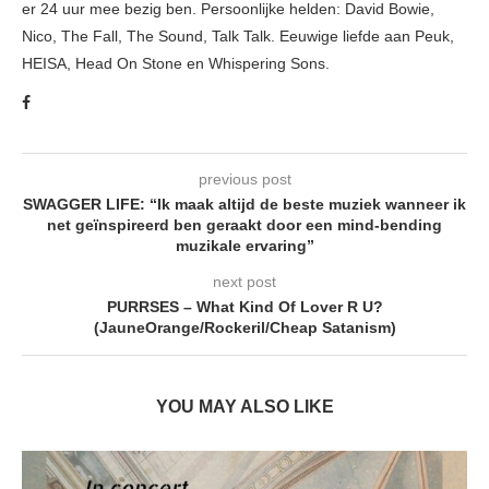
er 24 uur mee bezig ben. Persoonlijke helden: David Bowie,
Nico, The Fall, The Sound, Talk Talk. Eeuwige liefde aan Peuk,
HEISA, Head On Stone en Whispering Sons.
previous post
SWAGGER LIFE: “Ik maak altijd de beste muziek wanneer ik
net geïnspireerd ben geraakt door een mind-bending
muzikale ervaring”
next post
PURRSES – What Kind Of Lover R U?
(JauneOrange/Rockeril/Cheap Satanism)
YOU MAY ALSO LIKE