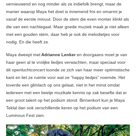
vernieuwend en nog minder als ze indiefolk brengt, maar de
manier waarop Maya het doet is innemend fris en omarmt je
vanaf de eerste minuut. Door de stem die even monter klinkt als
die van een nachtegaal. Maar goede muziek maak je niet alleen
met een gouden stem, daar heb je ook de melodietjes voor
nodig. En die heeft ze.
Maya dweept met
Adrianne Lenker
en doorgaans moet je van
haar geen al te vrolijke liedjes verwachten, maar speciaal voor
dit openluchtconcert toonde ze zich van haar meer optimistische
kant en liet ze ruimte voor wat ze “happy liedjes” noemde. Het
toverde een glimlach op ons gelaat, niet in het minst omdat
iedereen met een beetje muzikale kennis op zak besefte dat er
een groot talent op het podium stond. Binnenkort kun je Maya
Teklal dan ook verschillende keren op het podium van een
Luminous Fest zien.