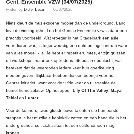
Gent, Ensemble VZW (04/07/2025)
written by
Didier Becu
06/07/2025
Niets kleurt de muziekscène mooier dan de underground. Lang
leve de vindingrijkheid en het Gentse Ensemble vzw is daar een
prachtig voorbeeld. Wat vroeger in het Citadelpark een asiel
voor dieren was, is tegenwoordig een ontmoetingscentrum waar
van alles mogelijk is. Je hebt er repetitieruimtes, er zijn quizzen
en workshops, maar ook optredens. Steeds in openlucht, wat
betekent dat de weergoden iedere keer hun goedkeuring
moeten geven. Blijkbaar hebben die een boontje voor het
Gentse initiatief, want voor de vijfde keer op rij straalde de
hemel hemelsblauw. Op het appel:
Lily Of The Valley
,
Maya
Teklal
en
Luster
.
Voor de kenners, twee gloednieuwe talenten die hun eerste
stappen in het muzikale koninkrijk zetten en een band die in het
undergroundcircuit zich stilaan tot een cultfenomeen mag
kronen.