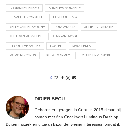
ADRIANNE LENKER
ANNELIES MONSERÉ
ELISABETH CORNILLE
ENSEMBLE VZW
JELLE VANLERBERGHE
JONGEDULD
JULIE LAFONTAINE
JULIE VAN PUYVELDE
JUNKYARDPOOL
LILY OF THE VALLEY
LUSTER
MAYA TEKLAL
MORC RECORDS
STEVE MARREYT
YUMI VERPLANCKE
0
DIDIER BECU
Geboren en getogen in Gent. In 2015 richtte hij
samen met Ann Cnockaert Luminous Dash op.
Buiten muziek en uitgaan bijzonder weinig interesses, omdat ik