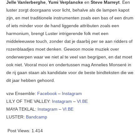
Jelle Vanlerberghe
,
Yumi Verplancke
en
Steve Marreyt
. Een
luster zorgt doorgaans voor licht, behalve als de lampen kapot
zijn, en met traditionele instrumenten zoals een bas of een drum
of iets minder voor de hand liggende attributen zoals een
harmonium, brengt Luster intrigerende folk met een
middeleeuwse touch, zonder dat je daarbij per se aan ridders of
rozenblaadjes moet denken. Gewoon mooie muziek over
onderwerpen waar we niet al te veel van begrijpen, en dat moet
ook niet. Vooral mooi en ondertussen mag Annelies Monseré in
de rij gaan staan als kandidate voor de beste bindteksten die we
dit jaar hebben gehoord.
vzw Ensemble:
Facebook
–
Instagram
LILY OF THE VALLEY:
Instagram
–
VI.BE
MAYA TEKLAL:
Instagram
–
VI.BE
LUSTER:
Bandcamp
Post Views:
1.414