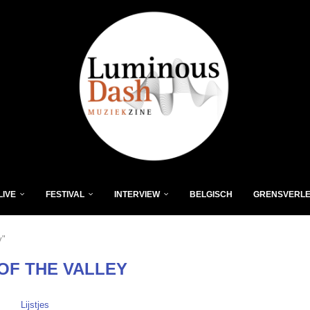
LIVE
FESTIVAL
INTERVIEW
BELGISCH
GRENSVERL
y"
 OF THE VALLEY
Lijstjes