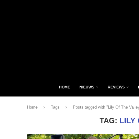
HOME
NIEUWS
REVIEWS
Home
Tags
Posts tagged with "Lily Of The Valle
TAG:
LILY