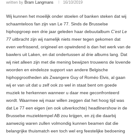
written by
Bram Langmans
16/10/2019
Wij kunnen het moeilijk onder stoelen of banken steken dat wij
schaamteloos fan zijn van Le 77. Sinds de Brusselse
hiphopgroep een drie jaar geleden haar debuutalbum
C’est Le
77
uitbracht zijn wij namelijk niets meer tegen gekomen dat
even verfrissend, origineel en opwindend is dan het werk van de
bawlers uit Laken, en dat ondertussen al drie albums lang. Dat
wij niet alleen zijn met die mening bewijzen trouwens de lovende
woorden en eindeloze support van andere Belgische
hiphopgrootheden als Zwangere Guy of Roméo Elvis, al gaan
wij er van uit dat u zelf ook zo wel in staat bent om goede
muziek te herkennen wanneer u daar mee geconfronteerd
wordt. Waarmee wij maar willen zeggen dat het hoog tijd was
dat Le 77 een eigen (en ook uitverkochte) headlinershow in de
Brusselse muziektempel AB zou krijgen, en zij die daarbij
aanwezig waren zullen volmondig kunnen beamen dat die
belangrijke thuismatch een toch wel erg feestelijke bedoening