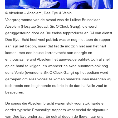
©
Absolem – Absolem, Dee Eye & Venlo
Voorprogramma van de avond was de Luikse Brusselaar
Absolem (Hesytap Squad, Six O’Clock Gang), die werd
geruggesteund door de Brusselse topproducer en DJ van dienst
Dee Eye. Echt heel veel publiek was er nog niet toen de rapper
aan zijn set begon, maar dat liet de mc zich niet aan het hart
komen: met een heuse karrenvracht aan energie en
enthousiasme wist Absolem het aanwezige publiek toch al snel
op de hand te krijgen, en wanneer na twee nummers ook nog
eens Venlo (eveneens Six O’Clock Gang) op het podium werd
geroepen om alles vocaal te komen ondersteunen meenden wij
toch reeds een beginnende euforie in de dan halfvolle zaal te
bespeuren.
De songs die Absolem bracht waren stuk voor stuk harde en
eerder typische Franstalige trappers waar veelal de signatuur
van Dee Eye onder zat. En ook al deden de flows naar ons