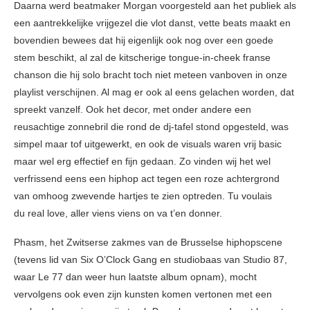
Daarna werd beatmaker Morgan voorgesteld aan het publiek als
een aantrekkelijke vrijgezel die vlot danst, vette beats maakt en
bovendien bewees dat hij eigenlijk ook nog over een goede
stem beschikt, al zal de kitscherige tongue-in-cheek franse
chanson die hij solo bracht toch niet meteen vanboven in onze
playlist verschijnen. Al mag er ook al eens gelachen worden, dat
spreekt vanzelf. Ook het decor, met onder andere een
reusachtige zonnebril die rond de dj-tafel stond opgesteld, was
simpel maar tof uitgewerkt, en ook de visuals waren vrij basic
maar wel erg effectief en fijn gedaan. Zo vinden wij het wel
verfrissend eens een hiphop act tegen een roze achtergrond
van omhoog zwevende hartjes te zien optreden. Tu voulais
du real love, aller viens viens on va t’en donner.
Phasm, het Zwitserse zakmes van de Brusselse hiphopscene
(tevens lid van Six O’Clock Gang en studiobaas van Studio 87,
waar Le 77 dan weer hun laatste album opnam), mocht
vervolgens ook even zijn kunsten komen vertonen met een