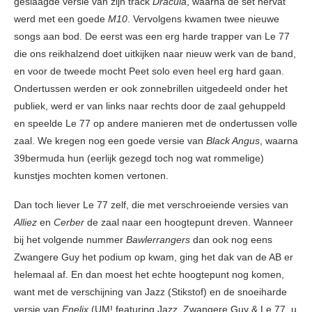
geslaagde versie van zijn track
Dracula
, waarna de set hervat
werd met een goede
M10
. Vervolgens kwamen twee nieuwe
songs aan bod. De eerst was een erg harde trapper van Le 77
die ons reikhalzend doet uitkijken naar nieuw werk van de band,
en voor de tweede mocht Peet solo even heel erg hard gaan.
Ondertussen werden er ook zonnebrillen uitgedeeld onder het
publiek, werd er van links naar rechts door de zaal gehuppeld
en speelde Le 77 op andere manieren met de ondertussen volle
zaal. We kregen nog een goede versie van
Black Angus
, waarna
39bermuda hun (eerlijk gezegd toch nog wat rommelige)
kunstjes mochten komen vertonen.
Dan toch liever Le 77 zelf, die met verschroeiende versies van
Alliez
en
Cerber
de zaal naar een hoogtepunt dreven. Wanneer
bij het volgende nummer
Bawlerrangers
dan ook nog eens
Zwangere Guy het podium op kwam, ging het dak van de AB er
helemaal af. En dan moest het echte hoogtepunt nog komen,
want met de verschijning van Jazz (Stikstof) en de snoeiharde
versie van
Enelix
(UM! featuring Jazz, Zwangere Guy & Le 77, u