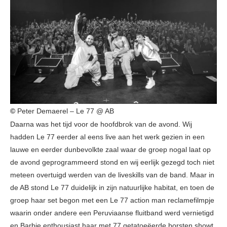
©
Peter Demaerel – Le 77 @ AB
Daarna was het tijd voor de hoofdbrok van de avond. Wij
hadden Le 77 eerder al eens live aan het werk gezien in een
lauwe en eerder dunbevolkte zaal waar de groep nogal laat op
de avond geprogrammeerd stond en wij eerlijk gezegd toch niet
meteen overtuigd werden van de liveskills van de band. Maar in
de AB stond Le 77 duidelijk in zijn natuurlijke habitat, en toen de
groep haar set begon met een Le 77 action man reclamefilmpje
waarin onder andere een Peruviaanse fluitband werd vernietigd
en Barbie enthousiast haar met 77 getatoeëerde borsten showt,