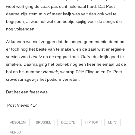
weet wel) ging de zaak pas echt helemaal hard. Dat Peet
daarna zijn stem min of meer kwijt was valt dan ook wel te
begrijpen, al was het wel een beetje spijtig voor de songs die
nog volgenden.
Al kunnen we niet zeggen dat de jongen geen moeite deed om
er toch nog het beste van te maken, en de zaal wist energieke
versies van
Lunetz
en de reggae-track
Outro
duidelijk goed te
smaken. Daarna ging het publiek nog één keer helemaal uit de
bol op bis-nummer
Handek
, waarop Félé Flingue en Dr. Peet
crowdsurfsgewijs het podium verlieten.
Dat het een feest was.
Post Views:
414
ABSOLEM
BRUSSEL
DEE EYE
HIPHOP
LE 77
VENLO