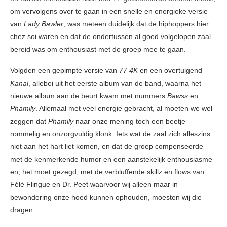
om vervolgens over te gaan in een snelle en energieke versie
van
Lady Bawler
, was meteen duidelijk dat de hiphoppers hier
chez soi waren en dat de ondertussen al goed volgelopen zaal
bereid was om enthousiast met de groep mee te gaan.
Volgden een gepimpte versie van
77 4K
en een overtuigend
Kanal
, allebei uit het eerste album van de band, waarna het
nieuwe album aan de beurt kwam met nummers
Bawss
en
Phamily
. Allemaal met veel energie gebracht, al moeten we wel
zeggen dat
Phamily
naar onze mening toch een beetje
rommelig en onzorgvuldig klonk. Iets wat de zaal zich alleszins
niet aan het hart liet komen, en dat de groep compenseerde
met de kenmerkende humor en een aanstekelijk enthousiasme
en, het moet gezegd, met de verbluffende skillz en flows van
Félé Flingue en Dr. Peet waarvoor wij alleen maar in
bewondering onze hoed kunnen ophouden, moesten wij die
dragen.