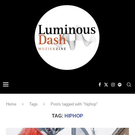
Home
Tags
Posts tagged with "hiphop"
TAG:
HIPHOP