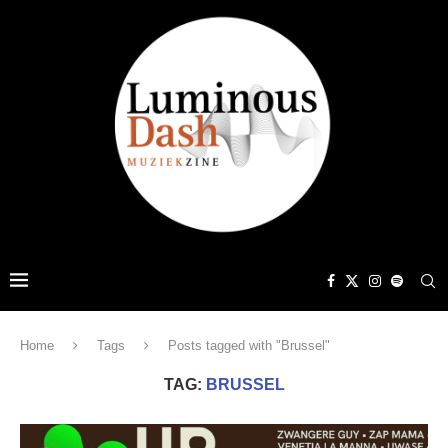
Home
Tags
Posts tagged with "Brussel"
TAG:
BRUSSEL