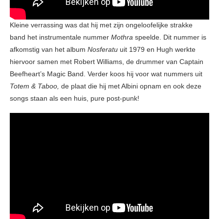
Kleine verrassing was dat hij met zijn ongeloofelijke strakke
band het instrumentale nummer
Mothra
speelde. Dit nummer is
afkomstig van het album
Nosferatu
uit 1979 en Hugh werkte
hiervoor samen met Robert Williams, de drummer van Captain
Beefheart’s Magic Band. Verder koos hij voor wat nummers uit
Totem & Taboo,
de plaat die hij met Albini opnam en ook deze
songs staan als een huis, pure post-punk!