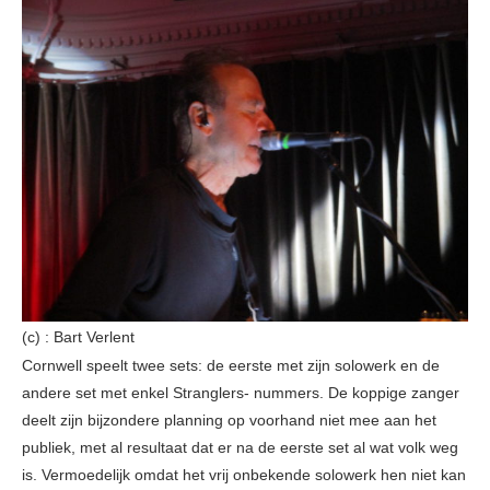
(c) : Bart Verlent
Cornwell speelt twee sets: de eerste met zijn solowerk en de
andere set met enkel Stranglers- nummers. De koppige zanger
deelt zijn bijzondere planning op voorhand niet mee aan het
publiek, met al resultaat dat er na de eerste set al wat volk weg
is. Vermoedelijk omdat het vrij onbekende solowerk hen niet kan