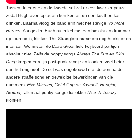
Tussen de eerste en de tweede set zat er een kwartier pauze
zodat Hugh even op adem kon komen en een tas thee kon
drinken. Daarna vloog de band erin met het stevige
No More
Heroes.
Aangezien Hugh nu enkel met een bassist en drummer
op tournee is, klinken The Stranglers-nummers nog hoekiger en
intenser. We misten de Dave Greenfield keyboard partijen
absoluut niet. Zelfs de poppy songs
Always The Sun
en
Skin
Deep
kregen een fijn post-punk randje en klonken veel beter
dan het origineel. De set was opgebouwd met de één na de
andere straffe song en geweldige bewerkingen van die
nummers.
Five Minutes, Get A Grip on Yourself, Hanging
Around,
..allemaal punky songs die lekker
Nice ‘N’
Sleazy
klonken.