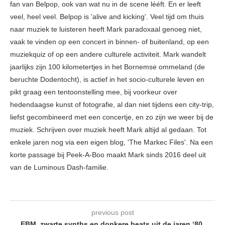
fan van Belpop, ook van wat nu in de scene lééft. En er leeft
veel, heel veel. Belpop is 'alive and kicking'. Veel tijd om thuis
naar muziek te luisteren heeft Mark paradoxaal genoeg niet,
vaak te vinden op een concert in binnen- of buitenland, op een
muziekquiz of op een andere culturele activiteit. Mark wandelt
jaarlijks zijn 100 kilometertjes in het Bornemse ommeland (de
beruchte Dodentocht), is actief in het socio-culturele leven en
pikt graag een tentoonstelling mee, bij voorkeur over
hedendaagse kunst of fotografie, al dan niet tijdens een city-trip,
liefst gecombineerd met een concertje, en zo zijn we weer bij de
muziek. Schrijven over muziek heeft Mark altijd al gedaan. Tot
enkele jaren nog via een eigen blog, 'The Markec Files'. Na een
korte passage bij Peek-A-Boo maakt Mark sinds 2016 deel uit
van de Luminous Dash-familie.
previous post
EBM, zwarte synths en donkere beats uit de jaren ‘80.