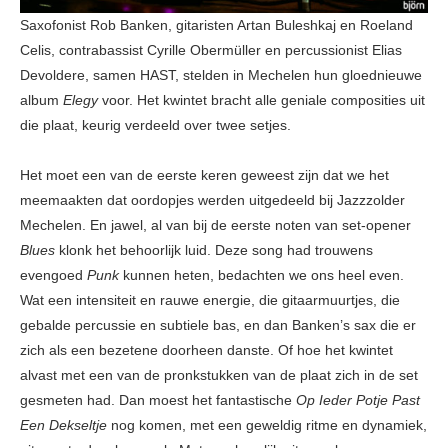
Saxofonist Rob Banken, gitaristen Artan Buleshkaj en Roeland
Celis, contrabassist Cyrille Obermüller en percussionist Elias
Devoldere, samen HAST, stelden in Mechelen hun gloednieuwe
album
Elegy
voor. Het kwintet bracht alle geniale composities uit
die plaat, keurig verdeeld over twee setjes.
Het moet een van de eerste keren geweest zijn dat we het
meemaakten dat oordopjes werden uitgedeeld bij Jazzzolder
Mechelen. En jawel, al van bij de eerste noten van set-opener
Blues
klonk het behoorlijk luid. Deze song had trouwens
evengoed
Punk
kunnen heten, bedachten we ons heel even.
Wat een intensiteit en rauwe energie, die gitaarmuurtjes, die
gebalde percussie en subtiele bas, en dan Banken’s sax die er
zich als een bezetene doorheen danste. Of hoe het kwintet
alvast met een van de pronkstukken van de plaat zich in de set
gesmeten had. Dan moest het fantastische
Op Ieder Potje Past
Een Dekseltje
nog komen, met een geweldig ritme en dynamiek,