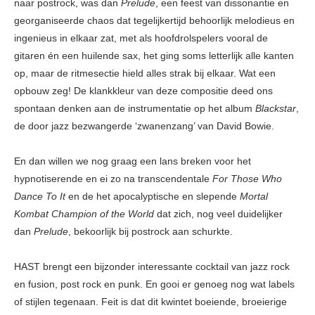
naar postrock, was dan
Prelude
, een feest van dissonantie en
georganiseerde chaos dat tegelijkertijd behoorlijk melodieus en
ingenieus in elkaar zat, met als hoofdrolspelers vooral de
gitaren én een huilende sax, het ging soms letterlijk alle kanten
op, maar de ritmesectie hield alles strak bij elkaar. Wat een
opbouw zeg! De klankkleur van deze compositie deed ons
spontaan denken aan de instrumentatie op het album
Blackstar
,
de door jazz bezwangerde ‘zwanenzang’ van David Bowie.
En dan willen we nog graag een lans breken voor het
hypnotiserende en ei zo na transcendentale
For Those Who
Dance To It
en de het apocalyptische en slepende
Mortal
Kombat Champion of the World
dat zich, nog veel duidelijker
dan
Prelude
, bekoorlijk bij postrock aan schurkte.
HAST brengt een bijzonder interessante cocktail van jazz rock
en fusion, post rock en punk. En gooi er genoeg nog wat labels
of stijlen tegenaan. Feit is dat dit kwintet boeiende, broeierige