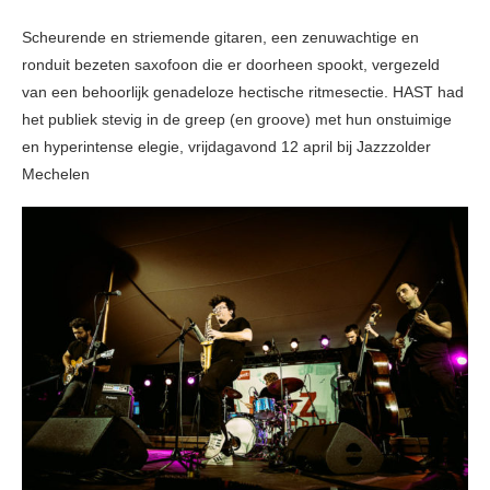
Scheurende en striemende gitaren, een zenuwachtige en
ronduit bezeten saxofoon die er doorheen spookt, vergezeld
van een behoorlijk genadeloze hectische ritmesectie. HAST had
het publiek stevig in de greep (en groove) met hun onstuimige
en hyperintense elegie, vrijdagavond 12 april bij Jazzzolder
Mechelen