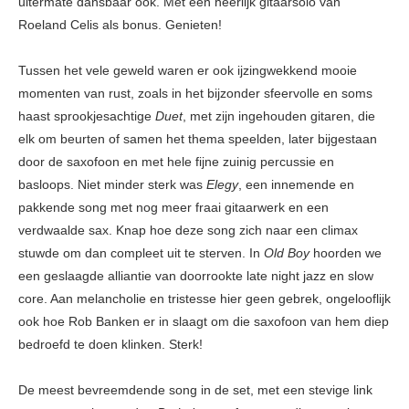
uitermate dansbaar ook. Met een heerlijk gitaarsolo van
Roeland Celis als bonus. Genieten!
Tussen het vele geweld waren er ook ijzingwekkend mooie
momenten van rust, zoals in het bijzonder sfeervolle en soms
haast sprookjesachtige
Duet
, met zijn ingehouden gitaren, die
elk om beurten of samen het thema speelden, later bijgestaan
door de saxofoon en met hele fijne zuinig percussie en
basloops. Niet minder sterk was
Elegy
, een innemende en
pakkende song met nog meer fraai gitaarwerk en een
verdwaalde sax. Knap hoe deze song zich naar een climax
stuwde om dan compleet uit te sterven. In
Old Boy
hoorden we
een geslaagde alliantie van doorrookte late night jazz en slow
core. Aan melancholie en tristesse hier geen gebrek, ongelooflijk
ook hoe Rob Banken er in slaagt om die saxofoon van hem diep
bedroefd te doen klinken. Sterk!
De meest bevreemdende song in de set, met een stevige link