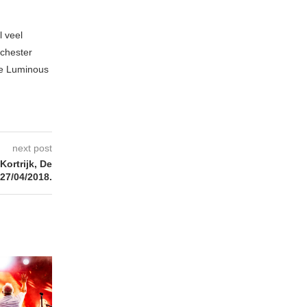
l veel
nchester
te Luminous
next post
ortrijk, De
27/04/2018.