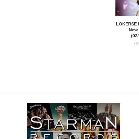
LOKERSE 
New
(02
04