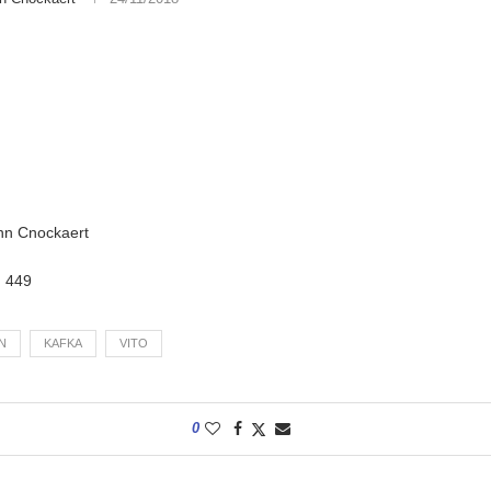
Ann Cnockaert
:
449
N
KAFKA
VITO
0