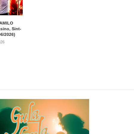
CAMILO
T HOF VAN COMMERCE +
FRAGMENT + CROM
ino, Sint-
C-RHYMS De Casino,...
Charlatan, Gen
06/2026)
(11/06/2026)
19/06/2026
026
13/06/2026