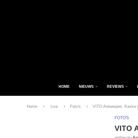
HOME
NIEUWS
REVIEWS
Home
Live
Foto's
VITO Antwerpen, Kavka (
FOTO'S
VITO A
written by
An