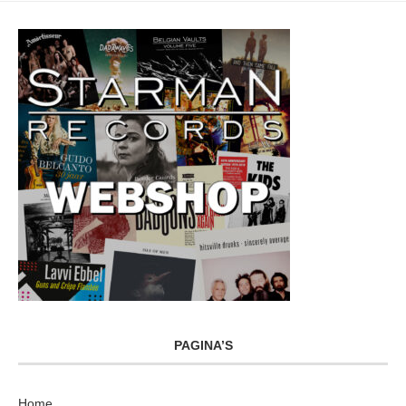
PAGINA’S
Home