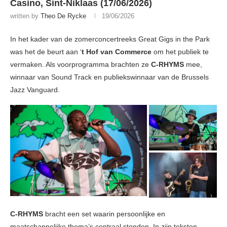
Casino, Sint-Niklaas (17/06/2026)
written by
Theo De Rycke
19/06/2026
In het kader van de zomerconcertreeks Great Gigs in the Park
was het de beurt aan ‘
t Hof van Commerce
om het publiek te
vermaken. Als voorprogramma brachten ze
C-RHYMS
mee,
winnaar van Sound Track en publiekswinnaar van de Brussels
Jazz Vanguard.
C-RHYMS
bracht een set waarin persoonlijke en
maatschappelijke thema’s centraal stonden. In zijn teksten