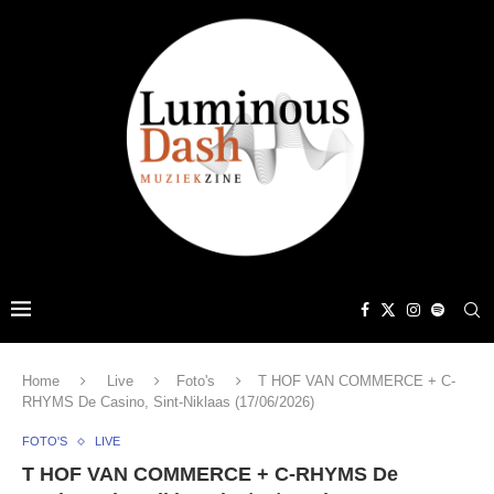
Home
Live
Foto's
T HOF VAN COMMERCE + C-
RHYMS De Casino, Sint-Niklaas (17/06/2026)
FOTO'S
LIVE
T HOF VAN COMMERCE + C-RHYMS De