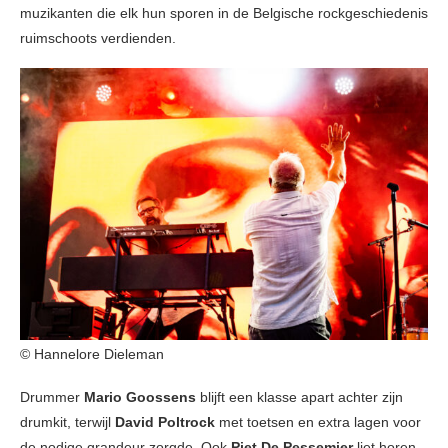
muzikanten die elk hun sporen in de Belgische rockgeschiedenis
ruimschoots verdienden.
© Hannelore Dieleman
Drummer
Mario Goossens
blijft een klasse apart achter zijn
drumkit, terwijl
David Poltrock
met toetsen en extra lagen voor
de nodige grandeur zorgde. Ook
Piet De Pessemier
liet horen