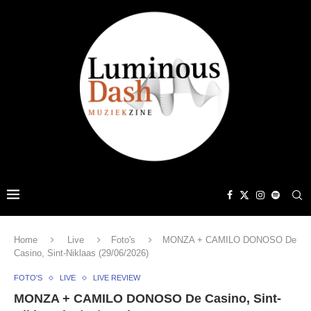
Home
Live
Foto's
MONZA + CAMILO DONOSO De
Casino, Sint-Niklaas (29/06/2026)
FOTO'S
LIVE
LIVE REVIEW
MONZA + CAMILO DONOSO De Casino, Sint-