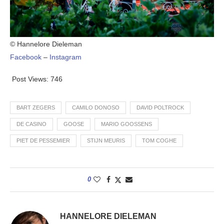
© Hannelore Dieleman
Facebook
–
Instagram
Post Views:
746
BART ZEGERS
CAMILO DONOSO
DAVID POLTROCK
DE CASINO
GOOSE
MARIO GOOSSENS
PIET DE PESSEMIER
STIJN MEURIS
TOM COGHE
0
HANNELORE DIELEMAN