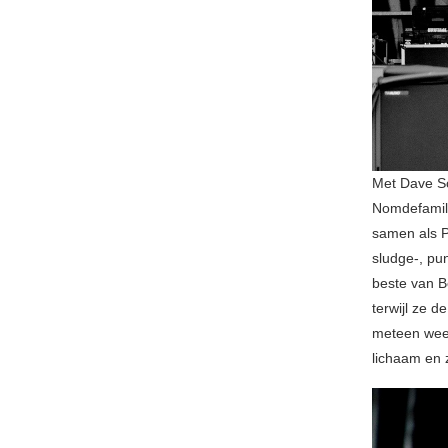
Met Dave Sc
Nomdefamill
samen als P
sludge-, pu
beste van Be
terwijl ze d
meteen weer
lichaam en z