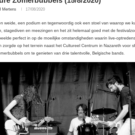
ure Zomerbubbels (15/8/2020)
l Mertens
17/08/2020
en weide, een podium en tegenwoordig ook een stoel van waarop we 
 stagediven en meezingen en het zit helemaal goed met de festivalz
peelde perfect in op de moeilijke omstandigheden waarin live-optrede
 zorgde op het terrein naast het Cultureel Centrum in Nazareth voor sf
omerbubbels om te genieten van drie talentvolle, Belgische bands.