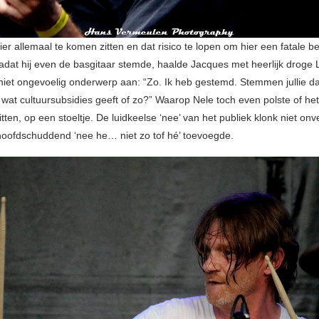
er allemaal te komen zitten en dat risico te lopen om hier een fatale b
Nadat hij even de basgitaar stemde, haalde Jacques met heerlijk droge
iet ongevoelig onderwerp aan: “Zo. Ik heb gestemd. Stemmen jullie d
 wat cultuursubsidies geeft of zo?” Waarop Nele toch even polste of het 
itten, op een stoeltje. De luidkeelse ‘nee’ van het publiek klonk niet on
oofdschuddend ‘nee he… niet zo tof hé’ toevoegde.