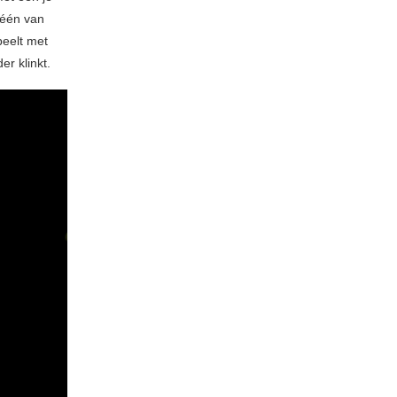
 één van
peelt met
der klinkt.