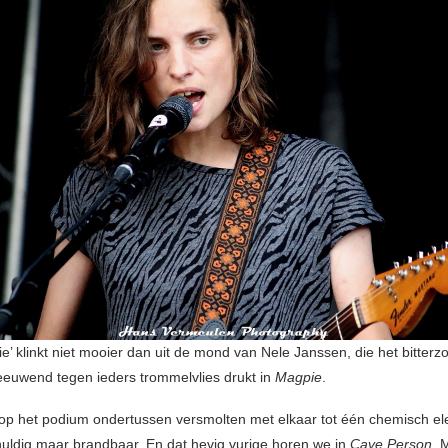
ie’ klinkt niet mooier dan uit de mond van Nele Janssen, die het bitterzo
eeuwend tegen ieders trommelvlies drukt in
Magpie
.
jkt op het podium ondertussen versmolten met elkaar tot één chemisch e
uldig maar brandbaar. En dat hevig vurige horen we in
Cave Person
. 