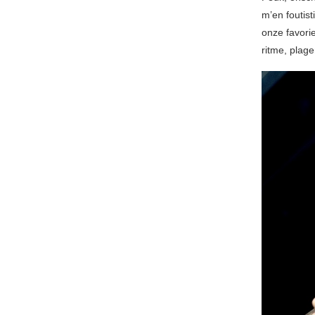
m’en foutis
onze favori
ritme, plage