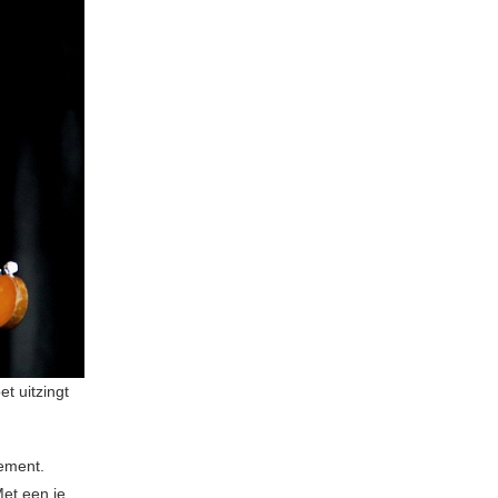
et uitzingt
lement.
Met een je