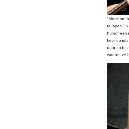
“Merci om hi
te lopen.” 
humor een n
keer op iets
daar zo te z
waarop ze h