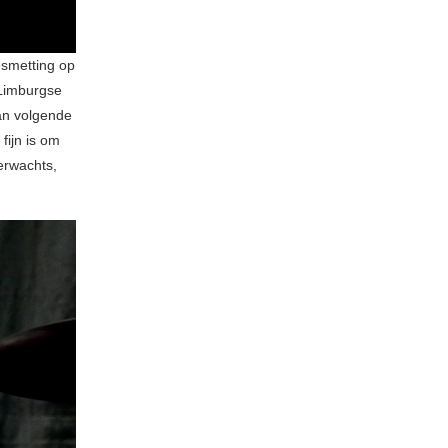
esmetting op
 Limburgse
an volgende
fijn is om
verwachts,