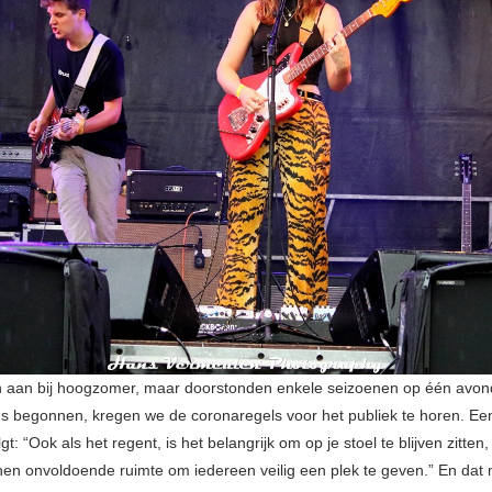
aan bij hoogzomer, maar doorstonden enkele seizoenen op één avond
s begonnen, kregen we de coronaregels voor het publiek te horen. Een
lgt: “Ook als het regent, is het belangrijk om op je stoel te blijven zitten
en onvoldoende ruimte om iedereen veilig een plek te geven.” En dat