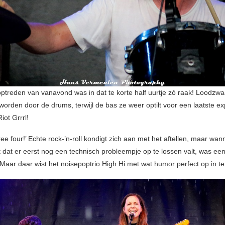
optreden van vanavond was in dat te korte half uurtje zó raak! Loodzwa
worden door de drums, terwijl de bas ze weer optilt voor een laatste ex
ot Grrrl!
ee four!’ Echte rock-’n-roll kondigt zich aan met het aftellen, maar wan
kt dat er eerst nog een technisch probleempje op te lossen valt, was ee
 Maar daar wist het noisepoptrio High Hi met wat humor perfect op in te