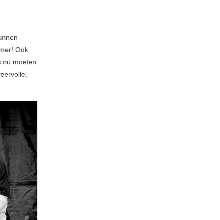
kunnen
omer! Ook
ns nu moeten
eervolle,