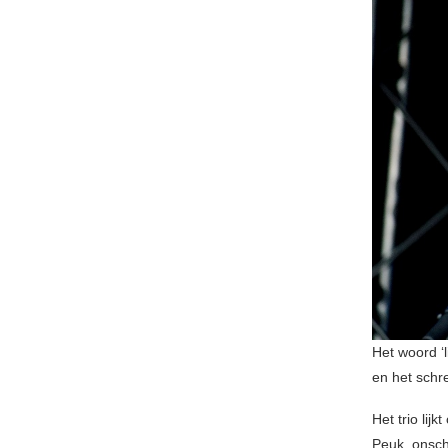
Het woord ‘l
en het schr
Het trio li
Peuk, onsch