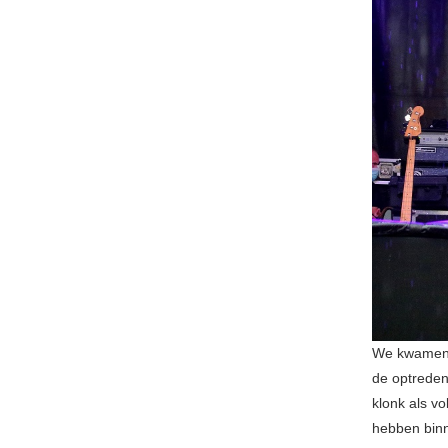
We kwamen 
de optreden
klonk als vo
hebben binn