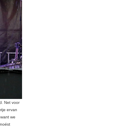
. Net voor
tje ervan
, want we
 moést