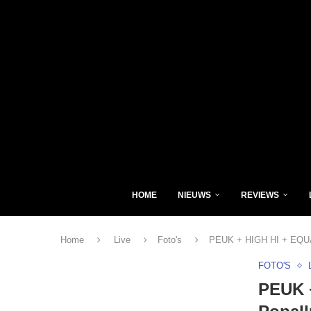
HOME
NIEUWS
REVIEWS
Home
Live
Foto's
PEUK + HIGH HI + EQUAL
FOTO'S
PEUK 