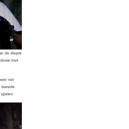
ar de diepte
plosie met
neer net
n tweede
 spelen.