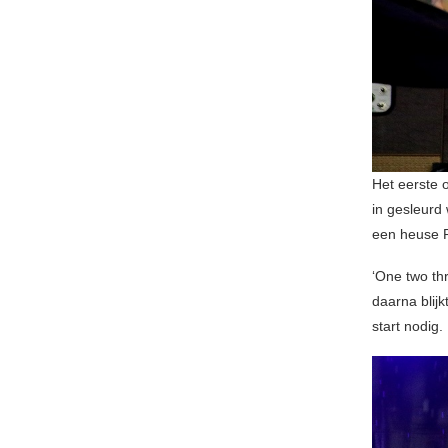
Het eerste 
in gesleurd 
een heuse Ri
‘One two thr
daarna blij
start nodig.