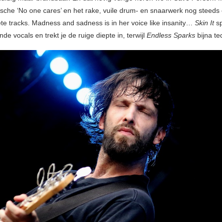
tische ‘No one cares’ en het rake, vuile drum- en snaarwerk nog steeds
ete tracks. Madness and sadness is in her voice like insanity…
Skin It
s
nde vocals en trekt je de ruige diepte in, terwijl
Endless Sparks
bijna te