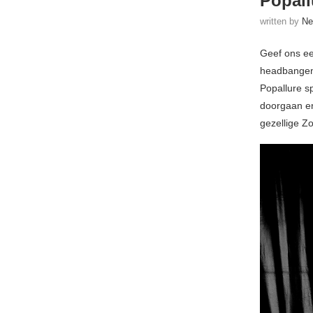
Popall
written by
Ne
Geef ons e
headbangen,
Popallure s
doorgaan en
gezellige Z