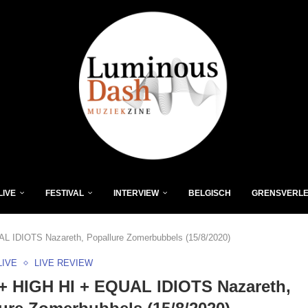
LIVE
FESTIVAL
INTERVIEW
BELGISCH
GRENSVERL
 IDIOTS Nazareth, Popallure Zomerbubbels (15/8/2020)
LIVE
LIVE REVIEW
+ HIGH HI + EQUAL IDIOTS Nazareth,