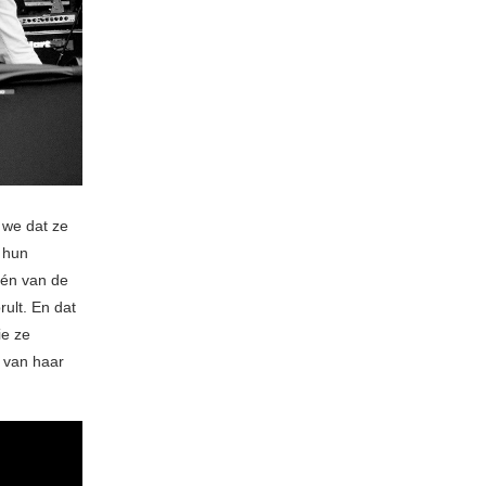
 we dat ze
 hun
één van de
rult. En dat
ie ze
 van haar