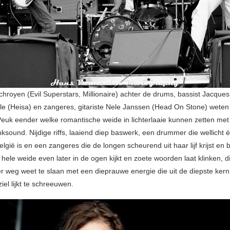
hroyen (Evil Superstars, Millionaire) achter de drums, bassist Jacques
e (Heisa) en zangeres, gitariste Nele Janssen (Head On Stone) weten
euk eender welke romantische weide in lichterlaaie kunnen zetten met
nksound. Nijdige riffs, laaiend diep baswerk, een drummer die wellicht 
lgië is en een zangeres die de longen scheurend uit haar lijf krijst en b
e hele weide even later in de ogen kijkt en zoete woorden laat klinken, d
 weg weet te slaan met een dieprauwe energie die uit de diepste kern
iel lijkt te schreeuwen.