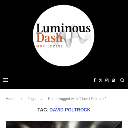
Home
Tags
Posts tagged with "David Poltrock"
TAG:
DAVID POLTROCK