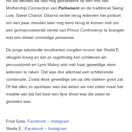
Als bis werden we dan nog getrakteerd op een mix van
Mothership Connection
van
Parliament
en de traditional
Swing
Low, Sweet Chariot.
Daarna verliet terug iedereen het podium
om een paar minuten later nog eens terug te komen met om
een geïmproviseerde versie van Prince
Controversy
te brengen
met een ietwat rommelige jamsessie.
De jonge talentvolle muzikanten zorgden ervoor dat Sheila E.
vleugels kreeg en dat ze regelmatig kon schitteren als
percussionist en Lynn Mabry wist met haar geweldige stem
iedereen te raken. Dat was dus allemaal een schitterende
combinatie. Zodat deze geweldige set op alle vlakken goed zat.
Of dat alles zo spontaan was dat weten we niet zeker maar het
maakte wel dat het best een fijne show was die zeker te
genieten was.
Fred Gata:
Facebook
–
Instagram
Sheila E.: F
acebook
–
Instagram