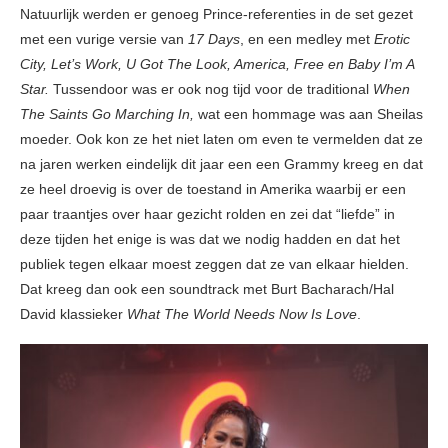
Natuurlijk werden er genoeg Prince-referenties in de set gezet
met een vurige versie van
17 Days
, en een medley met
Erotic
City, Let’s Work, U Got The Look, America, Free en Baby I’m A
Star.
Tussendoor was er ook nog tijd voor de traditional
When
The Saints Go Marching In,
wat een hommage was aan Sheilas
moeder. Ook kon ze het niet laten om even te vermelden dat ze
na jaren werken eindelijk dit jaar een een Grammy kreeg en dat
ze heel droevig is over de toestand in Amerika waarbij er een
paar traantjes over haar gezicht rolden en zei dat “liefde” in
deze tijden het enige is was dat we nodig hadden en dat het
publiek tegen elkaar moest zeggen dat ze van elkaar hielden.
Dat kreeg dan ook een soundtrack met Burt Bacharach/Hal
David klassieker
What The World Needs Now Is Love
.