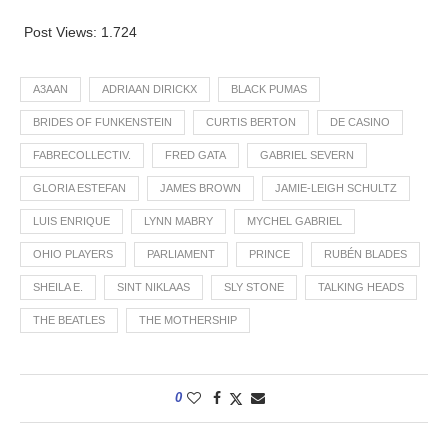
Post Views:
1.724
A3AAN
ADRIAAN DIRICKX
BLACK PUMAS
BRIDES OF FUNKENSTEIN
CURTIS BERTON
DE CASINO
FABRECOLLECTIV.
FRED GATA
GABRIEL SEVERN
GLORIA ESTEFAN
JAMES BROWN
JAMIE-LEIGH SCHULTZ
LUIS ENRIQUE
LYNN MABRY
MYCHEL GABRIEL
OHIO PLAYERS
PARLIAMENT
PRINCE
RUBÉN BLADES
SHEILA E.
SINT NIKLAAS
SLY STONE
TALKING HEADS
THE BEATLES
THE MOTHERSHIP
0