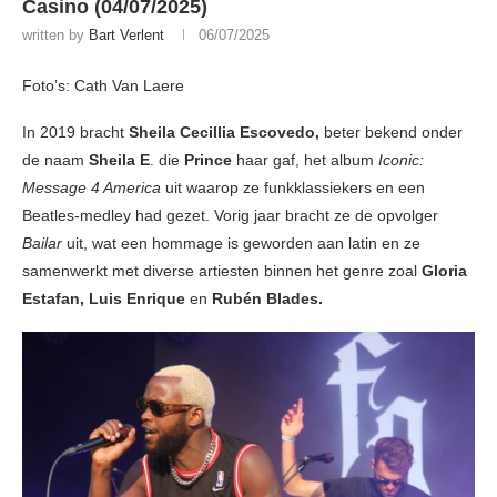
Casino (04/07/2025)
written by
Bart Verlent
06/07/2025
Foto’s: Cath Van Laere
In 2019 bracht
Sheila Cecillia Escovedo,
beter bekend onder
de naam
Sheila E
. die
Prince
haar gaf, het album
Iconic:
Message 4 America
uit waarop ze funkklassiekers en een
Beatles-medley had gezet. Vorig jaar bracht ze de opvolger
Bailar
uit, wat een hommage is geworden aan latin en ze
samenwerkt met diverse artiesten binnen het genre zoal
Gloria
Estafan, Luis Enrique
en
Rubén Blades.