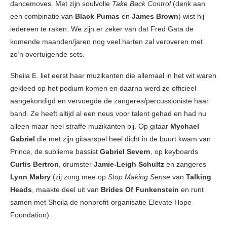
dancemoves. Met zijn soulvolle
Take Back Control
(denk aan
een combinatie van
Black Pumas
en
James Brown
) wist hij
iedereen te raken. We zijn er zeker van dat Fred Gata de
komende maanden/jaren nog veel harten zal veroveren met
zo’n overtuigende sets.
Sheila E. liet eerst haar muzikanten die allemaal in het wit waren
gekleed op het podium komen en daarna werd ze officieel
aangekondigd en vervoegde de zangeres/percussioniste haar
band. Ze heeft altijd al een neus voor talent gehad en had nu
alleen maar heel straffe muzikanten bij. Op gitaar
Mychael
Gabriel
die met zijn gitaarspel heel dicht in de buurt kwam van
Prince, de sublieme bassist
Gabriel Severn
, op keyboards
Curtis Bertron
, drumster
Jamie-Leigh Schultz
en zangeres
Lynn Mabry
(zij zong mee op
Stop Making Sense
van
Talking
Heads
, maakte deel uit van
Brides Of Funkenstein
en runt
samen met Sheila de nonprofit-organisatie Elevate Hope
Foundation).