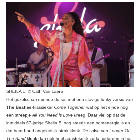
SHEILA E. © Cath Van Laere
Het gezelschap opende de set met een stevige funky versie van
The Beatles
-klassieker
Come Together
wat op het einde nog
een streepje
All You Need is Love k
reeg. Daar viel op dat de
inmiddels 67-jarige Sheila E. nog steeds een bomenergie is en
dat haar band ongelooflijk strak klonk. De salsa van
Leader Of
The Band
klonk dan ook heel aanstekelijk zodat iedereen in het