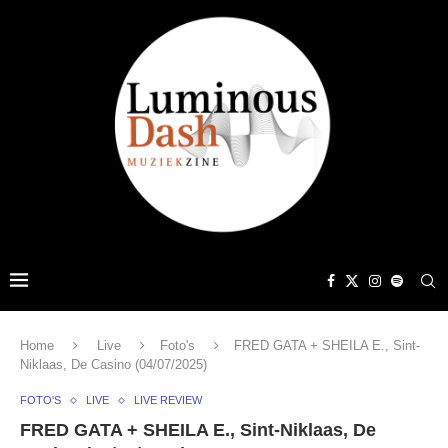
Home
Live
Foto's
FRED GATA + SHEILA E., Sint-
Niklaas, De Casino (04/07/2025)
FOTO'S
LIVE
LIVE REVIEW
FRED GATA + SHEILA E., Sint-Niklaas, De