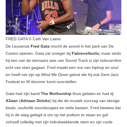
FRED GATA © Cath Van Laere
De Leuvense
Fred Gata
mocht de avond in het park van De
Casino openen. Gata zat vroeger bij
Fabrecollectiv,
maar sinds
hij een van de winnaars was van Sound Track is zijn solocarrière
echt van start gegaan. Fred maakt een mix van hiphop en soul
en heeft net zijn ep
Wind Me Down
gelost die hij ook Gent Jazz
Festival en M-idzomer komt voorstellen.
Gata had zijn band
The Mothership
thuis gelaten en had dj
A3aan
(
Adriaan Dirickx
) bij die de muziek voorzag van stevige
beats, soulvolle soundscapes en vette bassen. Fred bewees dat
hij in de wieg gelegd is om op het podium te staan en gaf
zichzelf volledig met zijn indrukwekkende stem en zijn coole