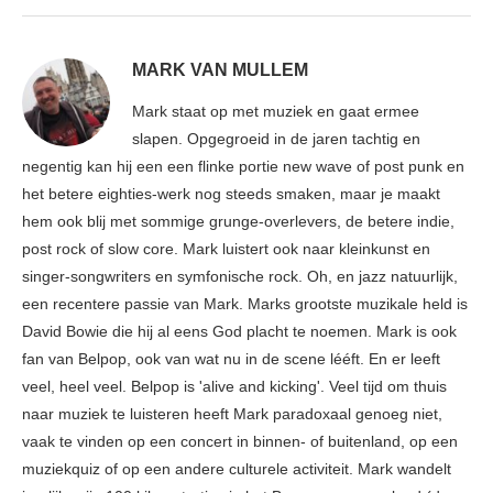
MARK VAN MULLEM
Mark staat op met muziek en gaat ermee
slapen. Opgegroeid in de jaren tachtig en
negentig kan hij een een flinke portie new wave of post punk en
het betere eighties-werk nog steeds smaken, maar je maakt
hem ook blij met sommige grunge-overlevers, de betere indie,
post rock of slow core. Mark luistert ook naar kleinkunst en
singer-songwriters en symfonische rock. Oh, en jazz natuurlijk,
een recentere passie van Mark. Marks grootste muzikale held is
David Bowie die hij al eens God placht te noemen. Mark is ook
fan van Belpop, ook van wat nu in de scene lééft. En er leeft
veel, heel veel. Belpop is 'alive and kicking'. Veel tijd om thuis
naar muziek te luisteren heeft Mark paradoxaal genoeg niet,
vaak te vinden op een concert in binnen- of buitenland, op een
muziekquiz of op een andere culturele activiteit. Mark wandelt