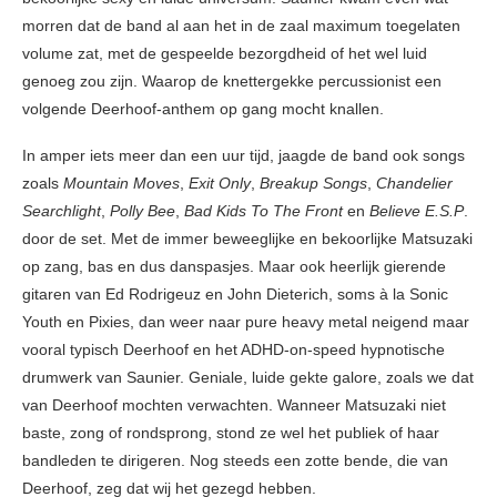
morren dat de band al aan het in de zaal maximum toegelaten
volume zat, met de gespeelde bezorgdheid of het wel luid
genoeg zou zijn. Waarop de knettergekke percussionist een
volgende Deerhoof-anthem op gang mocht knallen.
In amper iets meer dan een uur tijd, jaagde de band ook songs
zoals
Mountain Moves
,
Exit Only
,
Breakup Songs
,
Chandelier
Searchlight
,
Polly Bee
,
Bad Kids To The Front
en
Believe E.S.P
.
door de set. Met de immer beweeglijke en bekoorlijke Matsuzaki
op zang, bas en dus danspasjes. Maar ook heerlijk gierende
gitaren van Ed Rodrigeuz en John Dieterich, soms à la Sonic
Youth en Pixies, dan weer naar pure heavy metal neigend maar
vooral typisch Deerhoof en het ADHD-on-speed hypnotische
drumwerk van Saunier. Geniale, luide gekte galore, zoals we dat
van Deerhoof mochten verwachten. Wanneer Matsuzaki niet
baste, zong of rondsprong, stond ze wel het publiek of haar
bandleden te dirigeren. Nog steeds een zotte bende, die van
Deerhoof, zeg dat wij het gezegd hebben.