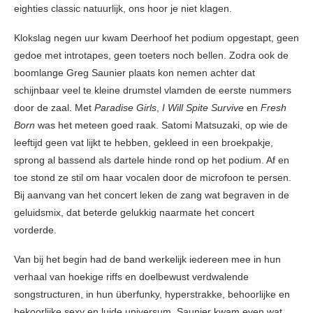
eighties classic natuurlijk, ons hoor je niet klagen.
Klokslag negen uur kwam Deerhoof het podium opgestapt, geen
gedoe met introtapes, geen toeters noch bellen. Zodra ook de
boomlange Greg Saunier plaats kon nemen achter dat
schijnbaar veel te kleine drumstel vlamden de eerste nummers
door de zaal. Met
Paradise Girls
,
I Will Spite Survive
en
Fresh
Born
was het meteen goed raak. Satomi Matsuzaki, op wie de
leeftijd geen vat lijkt te hebben, gekleed in een broekpakje,
sprong al bassend als dartele hinde rond op het podium. Af en
toe stond ze stil om haar vocalen door de microfoon te persen.
Bij aanvang van het concert leken de zang wat begraven in de
geluidsmix, dat beterde gelukkig naarmate het concert
vorderde.
Van bij het begin had de band werkelijk iedereen mee in hun
verhaal van hoekige riffs en doelbewust verdwalende
songstructuren, in hun überfunky, hyperstrakke, behoorlijke en
bekoorlijke sexy en luide universum. Saunier kwam even wat