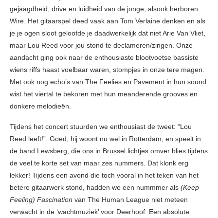
gejaagdheid, drive en luidheid van de jonge, alsook herboren
Wire. Het gitaarspel deed vaak aan Tom Verlaine denken en als
je je ogen sloot geloofde je daadwerkelijk dat niet Arie Van Vliet,
maar Lou Reed voor jou stond te declameren/zingen. Onze
aandacht ging ook naar de enthousiaste blootvoetse bassiste
wiens riffs haast voelbaar waren, stompjes in onze tere magen.
Met ook nog echo’s van The Feelies en Pavement in hun sound
wist het viertal te bekoren met hun meanderende grooves en
donkere melodieën.
Tijdens het concert stuurden we enthousiast de tweet: “Lou
Reed leeft!”. Goed, hij woont nu wel in Rotterdam, en speelt in
de band Lewsberg, die ons in Brussel lichtjes omver blies tijdens
de veel te korte set van maar zes nummers. Dat klonk erg
lekker! Tijdens een avond die toch vooral in het teken van het
betere gitaarwerk stond, hadden we een nummmer als
(Keep
Feeling) Fascination
van The Human League niet meteen
verwacht in de ‘wachtmuziek’ voor Deerhoof. Een absolute