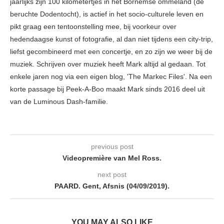
jaarlijks zijn 100 kilometertjes in het Bornemse ommeland (de
beruchte Dodentocht), is actief in het socio-culturele leven en
pikt graag een tentoonstelling mee, bij voorkeur over
hedendaagse kunst of fotografie, al dan niet tijdens een city-trip,
liefst gecombineerd met een concertje, en zo zijn we weer bij de
muziek. Schrijven over muziek heeft Mark altijd al gedaan. Tot
enkele jaren nog via een eigen blog, 'The Markec Files'. Na een
korte passage bij Peek-A-Boo maakt Mark sinds 2016 deel uit
van de Luminous Dash-familie.
previous post
Videopremière van Mel Ross.
next post
PAARD. Gent, Afsnis (04/09/2019).
YOU MAY ALSO LIKE