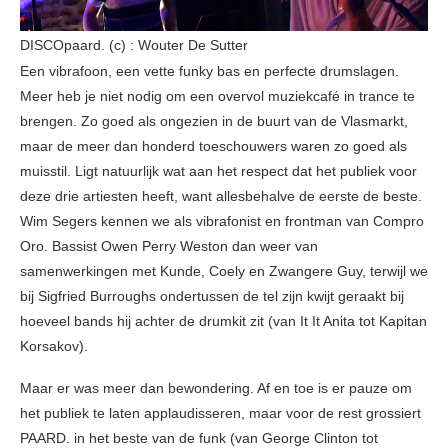
DISCOpaard. (c) : Wouter De Sutter
Een vibrafoon, een vette funky bas en perfecte drumslagen.
Meer heb je niet nodig om een overvol muziekcafé in trance te
brengen. Zo goed als ongezien in de buurt van de Vlasmarkt,
maar de meer dan honderd toeschouwers waren zo goed als
muisstil. Ligt natuurlijk wat aan het respect dat het publiek voor
deze drie artiesten heeft, want allesbehalve de eerste de beste.
Wim Segers kennen we als vibrafonist en frontman van Compro
Oro. Bassist Owen Perry Weston dan weer van
samenwerkingen met Kunde, Coely en Zwangere Guy, terwijl we
bij Sigfried Burroughs ondertussen de tel zijn kwijt geraakt bij
hoeveel bands hij achter de drumkit zit (van It It Anita tot Kapitan
Korsakov).
Maar er was meer dan bewondering. Af en toe is er pauze om
het publiek te laten applaudisseren, maar voor de rest grossiert
PAARD. in het beste van de funk (van George Clinton tot