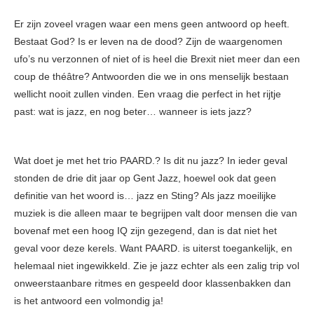
Er zijn zoveel vragen waar een mens geen antwoord op heeft.
Bestaat God? Is er leven na de dood? Zijn de waargenomen
ufo’s nu verzonnen of niet of is heel die Brexit niet meer dan een
coup de théâtre? Antwoorden die we in ons menselijk bestaan
wellicht nooit zullen vinden. Een vraag die perfect in het rijtje
past: wat is jazz, en nog beter… wanneer is iets jazz?
Wat doet je met het trio PAARD.? Is dit nu jazz? In ieder geval
stonden de drie dit jaar op Gent Jazz, hoewel ook dat geen
definitie van het woord is… jazz en Sting? Als jazz moeilijke
muziek is die alleen maar te begrijpen valt door mensen die van
bovenaf met een hoog IQ zijn gezegend, dan is dat niet het
geval voor deze kerels. Want PAARD. is uiterst toegankelijk, en
helemaal niet ingewikkeld. Zie je jazz echter als een zalig trip vol
onweerstaanbare ritmes en gespeeld door klassenbakken dan
is het antwoord een volmondig ja!