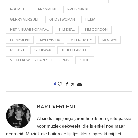
FOUR TET
FRAGMENT
FRED ANGST
GERRY VERGULT
GHOSTWOMAN
HEISA
HET NIEUWE NORMAAL
KIM DEAL
KIM GORDON
LO MEULEN
MELTHEADS
MILLIONAIRE
MOGWAI
REHASH
SOULWAX
TEHO TEARDO
VITJA PAUWELS' EARLY LIFE FORMS
ZOOL.
0
BART VERLENT
Al sinds mijn jonge jaren heb ik een grote passie
voor muziek gekweekt, die is enkel nog maar
gegroeid. Muziek die buiten de lijntjes kleurt spreekt mij het