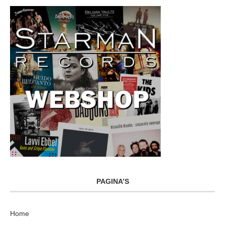
PAGINA’S
Home