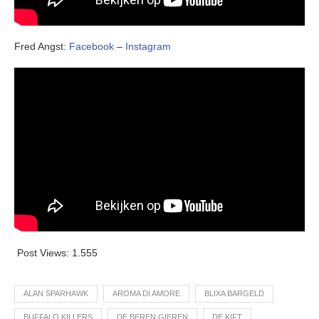
Fred Angst:
Facebook
–
Instagram
Post Views:
1.555
ALAN SPARHAWK
AROMA DI AMORE
BLIXA BARGELD
BUFFALO KILLERS
DE BEREN GIEREN
DE KIFT